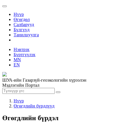
Нүүр
Өгөгдөл
Салбарууд
Бүлгүүд
Танилцуулга
Нэвтрэх
Бүртгүүлэх
MN
EN
ШУА-ийн Газарзүй-геоэкологийн хүрээлэн
Мэдлэгийн Портал
Нүүр
Өгөгдлийн бүрдлүүд
Өгөгдлийн бүрдэл