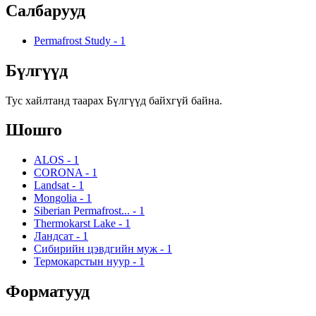
Салбарууд
Permafrost Study
-
1
Бүлгүүд
Тус хайлтанд таарах Бүлгүүд байхгүй байна.
Шошго
ALOS
-
1
CORONA
-
1
Landsat
-
1
Mongolia
-
1
Siberian Permafrost...
-
1
Thermokarst Lake
-
1
Ландсат
-
1
Сибирийн цэвдгийн муж
-
1
Термокарстын нуур
-
1
Форматууд