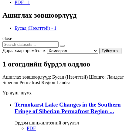
PDF
-
1
Ашиглах зөвшөөрлүүд
Бусад (Нээлттэй)
-
1
close
Дараахаар эрэмбэлэх
Гүйцэтгэ.
1 өгөгдлийн бүрдэл олдлоо
Ашиглах зөвшөөрлүүд:
Бусад (Нээлттэй)
Шошго:
Ландсат
Siberian Permafrost Region
Landsat
Үр дүнг шүүх
Termokarst Lake Changes in the Southern
Fringe of Siberian Permafrost Region ...
Эрдэм шинжилгээний өгүүлэл
PDF