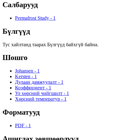
Салбарууд
Permafrost Study
-
1
Бүлгүүд
Тус хайлтанд таарах Бүлгүүд байхгүй байна.
Шошго
Johansen
-
1
Kersten
-
1
Дулаан дамжуулалт
-
1
Коэффициент
-
1
Ул хөрсний чийгшилт
-
1
Хөрсний температур
-
1
Форматууд
PDF
-
1
Ашиглах зөвшөөрлүүд