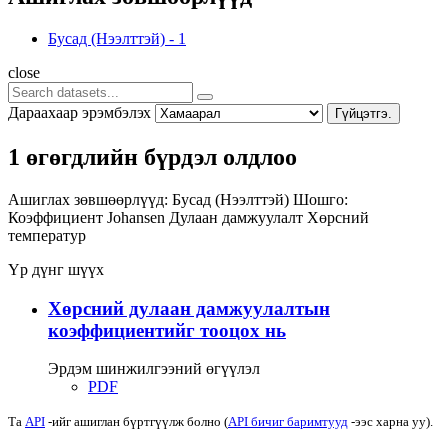
Бусад (Нээлттэй)
-
1
close
Дараахаар эрэмбэлэх
Гүйцэтгэ.
1 өгөгдлийн бүрдэл олдлоо
Ашиглах зөвшөөрлүүд:
Бусад (Нээлттэй)
Шошго:
Коэффициент
Johansen
Дулаан дамжуулалт
Хөрсний
температур
Үр дүнг шүүх
Хөрсний дулаан дамжуулалтын
коэффициентийг тооцох нь
Эрдэм шинжилгээний өгүүлэл
PDF
Та
API
-ийг ашиглан бүртгүүлж болно (
API бичиг баримтууд
-ээс харна уу).