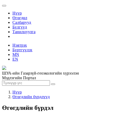
Нүүр
Өгөгдөл
Салбарууд
Бүлгүүд
Танилцуулга
Нэвтрэх
Бүртгүүлэх
MN
EN
ШУА-ийн Газарзүй-геоэкологийн хүрээлэн
Мэдлэгийн Портал
Нүүр
Өгөгдлийн бүрдлүүд
Өгөгдлийн бүрдэл