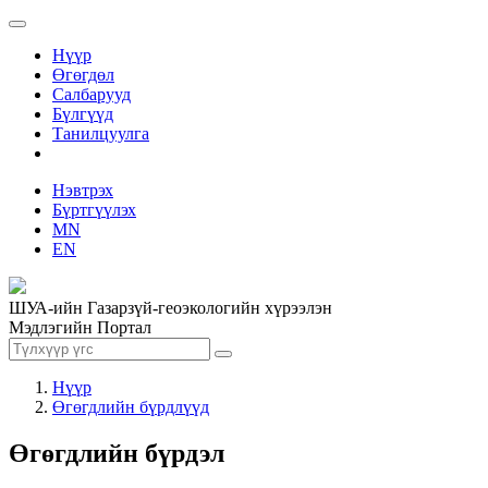
Нүүр
Өгөгдөл
Салбарууд
Бүлгүүд
Танилцуулга
Нэвтрэх
Бүртгүүлэх
MN
EN
ШУА-ийн Газарзүй-геоэкологийн хүрээлэн
Мэдлэгийн Портал
Нүүр
Өгөгдлийн бүрдлүүд
Өгөгдлийн бүрдэл