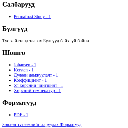
Салбарууд
Permafrost Study
-
1
Бүлгүүд
Тус хайлтанд таарах Бүлгүүд байхгүй байна.
Шошго
Johansen
-
1
Kersten
-
1
Дулаан дамжуулалт
-
1
Коэффициент
-
1
Ул хөрсний чийгшилт
-
1
Хөрсний температур
-
1
Форматууд
PDF
-
1
Зөвхөн түгээмлийг харуулах Форматууд