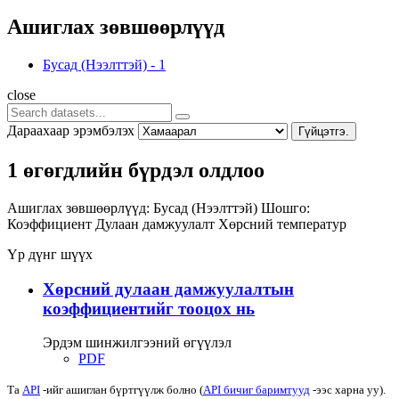
Ашиглах зөвшөөрлүүд
Бусад (Нээлттэй)
-
1
close
Дараахаар эрэмбэлэх
Гүйцэтгэ.
1 өгөгдлийн бүрдэл олдлоо
Ашиглах зөвшөөрлүүд:
Бусад (Нээлттэй)
Шошго:
Коэффициент
Дулаан дамжуулалт
Хөрсний температур
Үр дүнг шүүх
Хөрсний дулаан дамжуулалтын
коэффициентийг тооцох нь
Эрдэм шинжилгээний өгүүлэл
PDF
Та
API
-ийг ашиглан бүртгүүлж болно (
API бичиг баримтууд
-ээс харна уу).