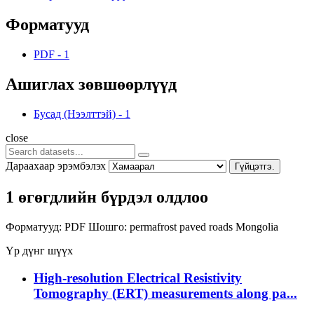
Форматууд
PDF
-
1
Ашиглах зөвшөөрлүүд
Бусад (Нээлттэй)
-
1
close
Дараахаар эрэмбэлэх
Гүйцэтгэ.
1 өгөгдлийн бүрдэл олдлоо
Форматууд:
PDF
Шошго:
permafrost
paved roads
Mongolia
Үр дүнг шүүх
High-resolution Electrical Resistivity
Tomography (ERT) measurements along pa...