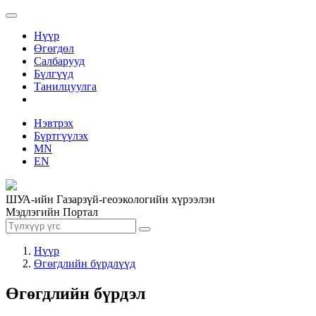
Нүүр
Өгөгдөл
Салбарууд
Бүлгүүд
Танилцуулга
Нэвтрэх
Бүртгүүлэх
MN
EN
ШУА-ийн Газарзүй-геоэкологийн хүрээлэн
Мэдлэгийн Портал
Нүүр
Өгөгдлийн бүрдлүүд
Өгөгдлийн бүрдэл