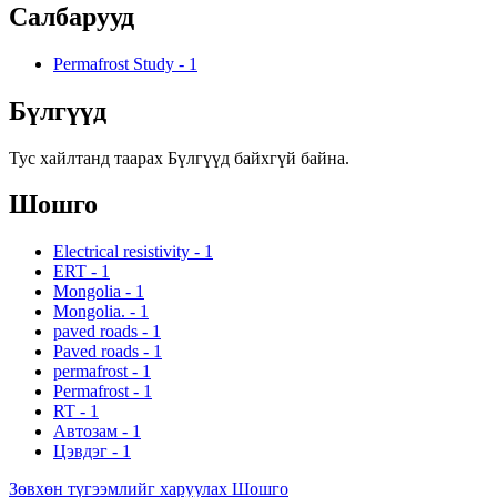
Салбарууд
Permafrost Study
-
1
Бүлгүүд
Тус хайлтанд таарах Бүлгүүд байхгүй байна.
Шошго
Electrical resistivity
-
1
ERT
-
1
Mongolia
-
1
Mongolia.
-
1
paved roads
-
1
Paved roads
-
1
permafrost
-
1
Permafrost
-
1
RT
-
1
Автозам
-
1
Цэвдэг
-
1
Зөвхөн түгээмлийг харуулах Шошго