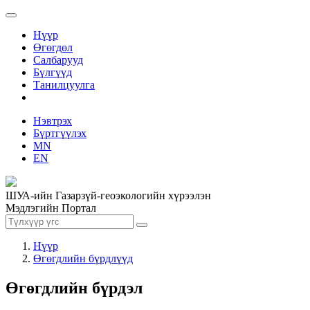
Нүүр
Өгөгдөл
Салбарууд
Бүлгүүд
Танилцуулга
Нэвтрэх
Бүртгүүлэх
MN
EN
ШУА-ийн Газарзүй-геоэкологийн хүрээлэн
Мэдлэгийн Портал
Нүүр
Өгөгдлийн бүрдлүүд
Өгөгдлийн бүрдэл