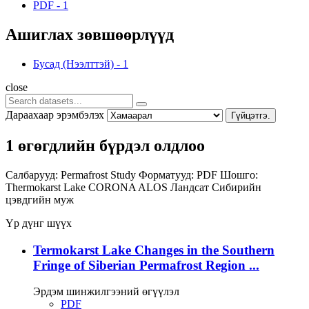
PDF
-
1
Ашиглах зөвшөөрлүүд
Бусад (Нээлттэй)
-
1
close
Дараахаар эрэмбэлэх
Гүйцэтгэ.
1 өгөгдлийн бүрдэл олдлоо
Салбарууд:
Permafrost Study
Форматууд:
PDF
Шошго:
Thermokarst Lake
CORONA
ALOS
Ландсат
Сибирийн
цэвдгийн муж
Үр дүнг шүүх
Termokarst Lake Changes in the Southern
Fringe of Siberian Permafrost Region ...
Эрдэм шинжилгээний өгүүлэл
PDF