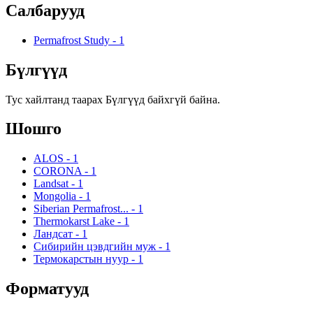
Салбарууд
Permafrost Study
-
1
Бүлгүүд
Тус хайлтанд таарах Бүлгүүд байхгүй байна.
Шошго
ALOS
-
1
CORONA
-
1
Landsat
-
1
Mongolia
-
1
Siberian Permafrost...
-
1
Thermokarst Lake
-
1
Ландсат
-
1
Сибирийн цэвдгийн муж
-
1
Термокарстын нуур
-
1
Форматууд