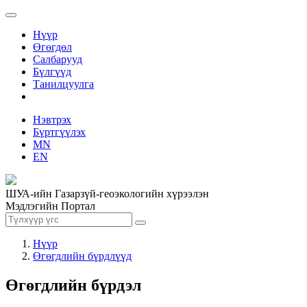
Нүүр
Өгөгдөл
Салбарууд
Бүлгүүд
Танилцуулга
Нэвтрэх
Бүртгүүлэх
MN
EN
ШУА-ийн Газарзүй-геоэкологийн хүрээлэн
Мэдлэгийн Портал
Нүүр
Өгөгдлийн бүрдлүүд
Өгөгдлийн бүрдэл