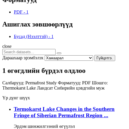
PDF
-
1
Ашиглах зөвшөөрлүүд
Бусад (Нээлттэй)
-
1
close
Дараахаар эрэмбэлэх
Гүйцэтгэ.
1 өгөгдлийн бүрдэл олдлоо
Салбарууд:
Permafrost Study
Форматууд:
PDF
Шошго:
Thermokarst Lake
Ландсат
Сибирийн цэвдгийн муж
Үр дүнг шүүх
Termokarst Lake Changes in the Southern
Fringe of Siberian Permafrost Region ...
Эрдэм шинжилгээний өгүүлэл