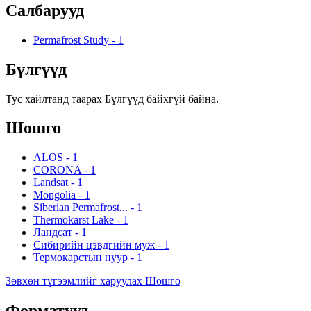
Салбарууд
Permafrost Study
-
1
Бүлгүүд
Тус хайлтанд таарах Бүлгүүд байхгүй байна.
Шошго
ALOS
-
1
CORONA
-
1
Landsat
-
1
Mongolia
-
1
Siberian Permafrost...
-
1
Thermokarst Lake
-
1
Ландсат
-
1
Сибирийн цэвдгийн муж
-
1
Термокарстын нуур
-
1
Зөвхөн түгээмлийг харуулах Шошго
Форматууд