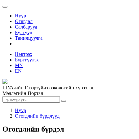
Нүүр
Өгөгдөл
Салбарууд
Бүлгүүд
Танилцуулга
Нэвтрэх
Бүртгүүлэх
MN
EN
ШУА-ийн Газарзүй-геоэкологийн хүрээлэн
Мэдлэгийн Портал
Нүүр
Өгөгдлийн бүрдлүүд
Өгөгдлийн бүрдэл