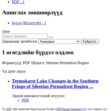
PDF
-
1
Ашиглах зөвшөөрлүүд
Бусад (Нээлттэй)
-
1
close
Дараахаар эрэмбэлэх
Гүйцэтгэ.
1 өгөгдлийн бүрдэл олдлоо
Форматууд:
PDF
Шошго:
Siberian Permafrost Region
Үр дүнг шүүх
Termokarst Lake Changes in the Southern
Fringe of Siberian Permafrost Region ...
Эрдэм шинжилгээний өгүүлэл
PDF
Та
API
-ийг ашиглан бүртгүүлж болно (
API бичиг баримтууд
-ээс харна уу).