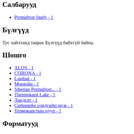
Салбарууд
Permafrost Study
-
1
Бүлгүүд
Тус хайлтанд таарах Бүлгүүд байхгүй байна.
Шошго
ALOS
-
1
CORONA
-
1
Landsat
-
1
Mongolia
-
1
Siberian Permafrost...
-
1
Thermokarst Lake
-
1
Ландсат
-
1
Сибирийн цэвдгийн муж
-
1
Термокарстын нуур
-
1
Форматууд