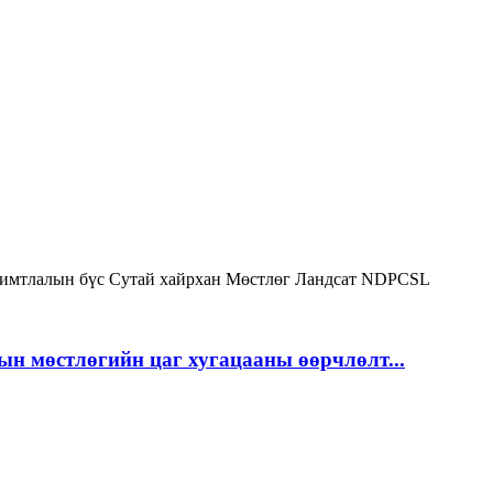
имтлалын бүс
Сутай хайрхан
Мөстлөг
Ландсат
NDPCSL
ын мөстлөгийн цаг хугацааны өөрчлөлт...