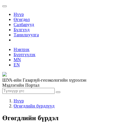
Нүүр
Өгөгдөл
Салбарууд
Бүлгүүд
Танилцуулга
Нэвтрэх
Бүртгүүлэх
MN
EN
ШУА-ийн Газарзүй-геоэкологийн хүрээлэн
Мэдлэгийн Портал
Нүүр
Өгөгдлийн бүрдлүүд
Өгөгдлийн бүрдэл