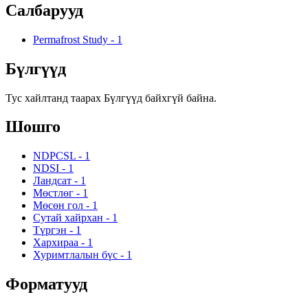
Салбарууд
Permafrost Study
-
1
Бүлгүүд
Тус хайлтанд таарах Бүлгүүд байхгүй байна.
Шошго
NDPCSL
-
1
NDSI
-
1
Ландсат
-
1
Мөстлөг
-
1
Мөсөн гол
-
1
Сутай хайрхан
-
1
Түргэн
-
1
Хархираа
-
1
Хуримтлалын бүс
-
1
Форматууд