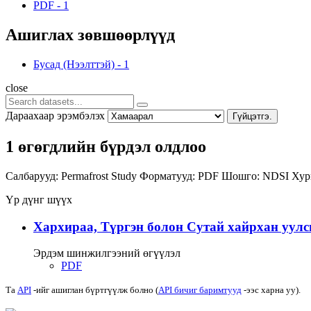
PDF
-
1
Ашиглах зөвшөөрлүүд
Бусад (Нээлттэй)
-
1
close
Дараахаар эрэмбэлэх
Гүйцэтгэ.
1 өгөгдлийн бүрдэл олдлоо
Салбарууд:
Permafrost Study
Форматууд:
PDF
Шошго:
NDSI
Хур
Үр дүнг шүүх
Хархираа, Түргэн болон Сутай хайрхан уулс
Эрдэм шинжилгээний өгүүлэл
PDF
Та
API
-ийг ашиглан бүртгүүлж болно (
API бичиг баримтууд
-ээс харна уу).