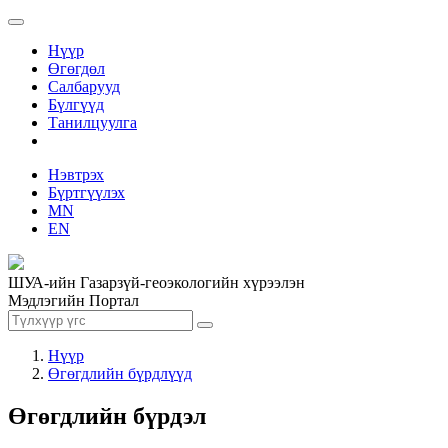
Нүүр
Өгөгдөл
Салбарууд
Бүлгүүд
Танилцуулга
Нэвтрэх
Бүртгүүлэх
MN
EN
ШУА-ийн Газарзүй-геоэкологийн хүрээлэн
Мэдлэгийн Портал
Нүүр
Өгөгдлийн бүрдлүүд
Өгөгдлийн бүрдэл