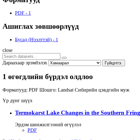
PDF
-
1
Ашиглах зөвшөөрлүүд
Бусад (Нээлттэй)
-
1
close
Дараахаар эрэмбэлэх
Гүйцэтгэ.
1 өгөгдлийн бүрдэл олдлоо
Форматууд:
PDF
Шошго:
Landsat
Сибирийн цэвдгийн муж
Үр дүнг шүүх
Termokarst Lake Changes in the Southern Fringe
Эрдэм шинжилгээний өгүүлэл
PDF