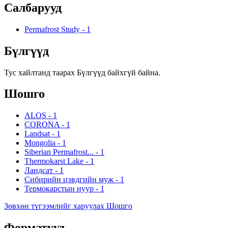
Салбарууд
Permafrost Study
-
1
Бүлгүүд
Тус хайлтанд таарах Бүлгүүд байхгүй байна.
Шошго
ALOS
-
1
CORONA
-
1
Landsat
-
1
Mongolia
-
1
Siberian Permafrost...
-
1
Thermokarst Lake
-
1
Ландсат
-
1
Сибирийн цэвдгийн муж
-
1
Термокарстын нуур
-
1
Зөвхөн түгээмлийг харуулах Шошго
Форматууд