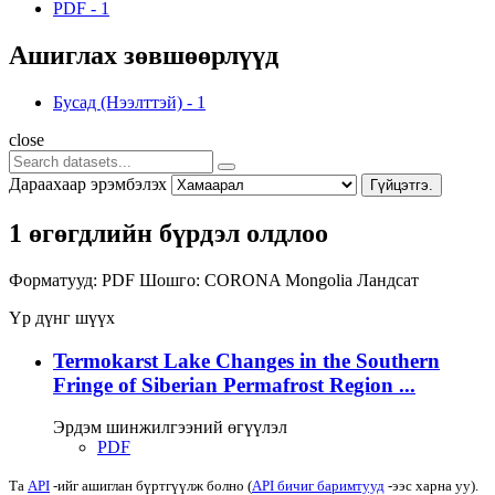
PDF
-
1
Ашиглах зөвшөөрлүүд
Бусад (Нээлттэй)
-
1
close
Дараахаар эрэмбэлэх
Гүйцэтгэ.
1 өгөгдлийн бүрдэл олдлоо
Форматууд:
PDF
Шошго:
CORONA
Mongolia
Ландсат
Үр дүнг шүүх
Termokarst Lake Changes in the Southern
Fringe of Siberian Permafrost Region ...
Эрдэм шинжилгээний өгүүлэл
PDF
Та
API
-ийг ашиглан бүртгүүлж болно (
API бичиг баримтууд
-ээс харна уу).