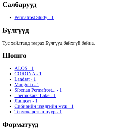
Салбарууд
Permafrost Study
-
1
Бүлгүүд
Тус хайлтанд таарах Бүлгүүд байхгүй байна.
Шошго
ALOS
-
1
CORONA
-
1
Landsat
-
1
Mongolia
-
1
Siberian Permafrost...
-
1
Thermokarst Lake
-
1
Ландсат
-
1
Сибирийн цэвдгийн муж
-
1
Термокарстын нуур
-
1
Форматууд