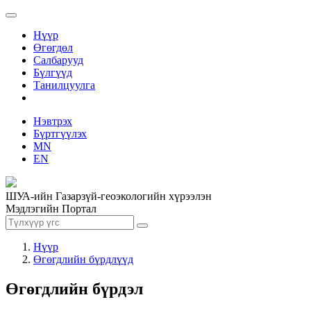
Нүүр
Өгөгдөл
Салбарууд
Бүлгүүд
Танилцуулга
Нэвтрэх
Бүртгүүлэх
MN
EN
ШУА-ийн Газарзүй-геоэкологийн хүрээлэн
Мэдлэгийн Портал
Нүүр
Өгөгдлийн бүрдлүүд
Өгөгдлийн бүрдэл