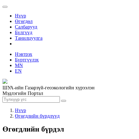
Нүүр
Өгөгдөл
Салбарууд
Бүлгүүд
Танилцуулга
Нэвтрэх
Бүртгүүлэх
MN
EN
ШУА-ийн Газарзүй-геоэкологийн хүрээлэн
Мэдлэгийн Портал
Нүүр
Өгөгдлийн бүрдлүүд
Өгөгдлийн бүрдэл