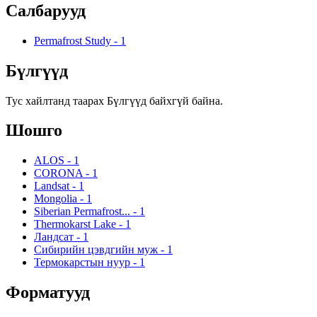
Салбарууд
Permafrost Study
-
1
Бүлгүүд
Тус хайлтанд таарах Бүлгүүд байхгүй байна.
Шошго
ALOS
-
1
CORONA
-
1
Landsat
-
1
Mongolia
-
1
Siberian Permafrost...
-
1
Thermokarst Lake
-
1
Ландсат
-
1
Сибирийн цэвдгийн муж
-
1
Термокарстын нуур
-
1
Форматууд