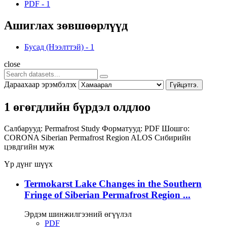
PDF
-
1
Ашиглах зөвшөөрлүүд
Бусад (Нээлттэй)
-
1
close
Дараахаар эрэмбэлэх
Гүйцэтгэ.
1 өгөгдлийн бүрдэл олдлоо
Салбарууд:
Permafrost Study
Форматууд:
PDF
Шошго:
CORONA
Siberian Permafrost Region
ALOS
Сибирийн
цэвдгийн муж
Үр дүнг шүүх
Termokarst Lake Changes in the Southern
Fringe of Siberian Permafrost Region ...
Эрдэм шинжилгээний өгүүлэл
PDF