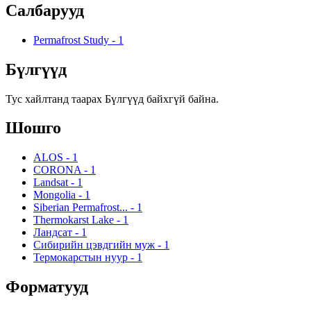
Салбарууд
Permafrost Study
-
1
Бүлгүүд
Тус хайлтанд таарах Бүлгүүд байхгүй байна.
Шошго
ALOS
-
1
CORONA
-
1
Landsat
-
1
Mongolia
-
1
Siberian Permafrost...
-
1
Thermokarst Lake
-
1
Ландсат
-
1
Сибирийн цэвдгийн муж
-
1
Термокарстын нуур
-
1
Форматууд