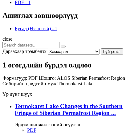
PDF
-
1
Ашиглах зөвшөөрлүүд
Бусад (Нээлттэй)
-
1
close
Дараахаар эрэмбэлэх
Гүйцэтгэ.
1 өгөгдлийн бүрдэл олдлоо
Форматууд:
PDF
Шошго:
ALOS
Siberian Permafrost Region
Сибирийн цэвдгийн муж
Thermokarst Lake
Үр дүнг шүүх
Termokarst Lake Changes in the Southern
Fringe of Siberian Permafrost Region ...
Эрдэм шинжилгээний өгүүлэл
PDF