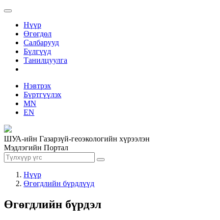
Нүүр
Өгөгдөл
Салбарууд
Бүлгүүд
Танилцуулга
Нэвтрэх
Бүртгүүлэх
MN
EN
ШУА-ийн Газарзүй-геоэкологийн хүрээлэн
Мэдлэгийн Портал
Нүүр
Өгөгдлийн бүрдлүүд
Өгөгдлийн бүрдэл