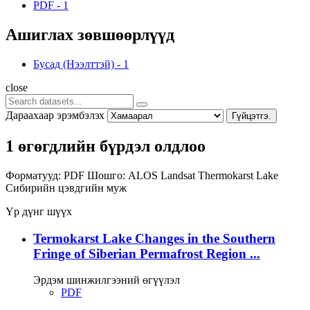
PDF
-
1
Ашиглах зөвшөөрлүүд
Бусад (Нээлттэй)
-
1
close
Дараахаар эрэмбэлэх
Гүйцэтгэ.
1 өгөгдлийн бүрдэл олдлоо
Форматууд:
PDF
Шошго:
ALOS
Landsat
Thermokarst Lake
Сибирийн цэвдгийн муж
Үр дүнг шүүх
Termokarst Lake Changes in the Southern
Fringe of Siberian Permafrost Region ...
Эрдэм шинжилгээний өгүүлэл
PDF