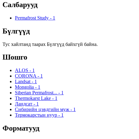
Салбарууд
Permafrost Study
-
1
Бүлгүүд
Тус хайлтанд таарах Бүлгүүд байхгүй байна.
Шошго
ALOS
-
1
CORONA
-
1
Landsat
-
1
Mongolia
-
1
Siberian Permafrost...
-
1
Thermokarst Lake
-
1
Ландсат
-
1
Сибирийн цэвдгийн муж
-
1
Термокарстын нуур
-
1
Форматууд