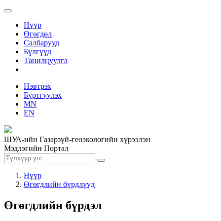
Нүүр
Өгөгдөл
Салбарууд
Бүлгүүд
Танилцуулга
Нэвтрэх
Бүртгүүлэх
MN
EN
ШУА-ийн Газарзүй-геоэкологийн хүрээлэн
Мэдлэгийн Портал
Нүүр
Өгөгдлийн бүрдлүүд
Өгөгдлийн бүрдэл