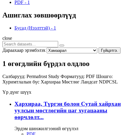
PDF
-
1
Ашиглах зөвшөөрлүүд
Бусад (Нээлттэй)
-
1
close
Дараахаар эрэмбэлэх
Гүйцэтгэ.
1 өгөгдлийн бүрдэл олдлоо
Салбарууд:
Permafrost Study
Форматууд:
PDF
Шошго:
Хуримтлалын бүс
Хархираа
Мөстлөг
Ландсат
NDPCSL
Үр дүнг шүүх
Хархираа, Түргэн болон Сутай хайрхан
уулсын мөстлөгийн цаг хугацааны
өөрчлөлт...
Эрдэм шинжилгээний өгүүлэл
PDF