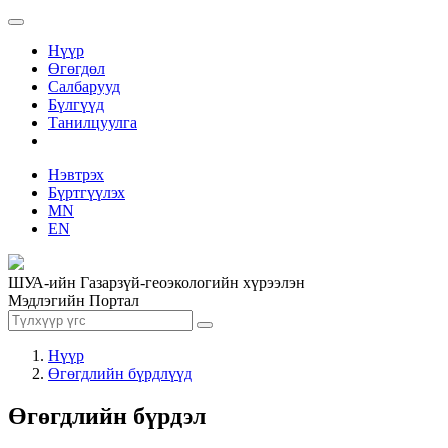
Нүүр
Өгөгдөл
Салбарууд
Бүлгүүд
Танилцуулга
Нэвтрэх
Бүртгүүлэх
MN
EN
ШУА-ийн Газарзүй-геоэкологийн хүрээлэн
Мэдлэгийн Портал
Нүүр
Өгөгдлийн бүрдлүүд
Өгөгдлийн бүрдэл