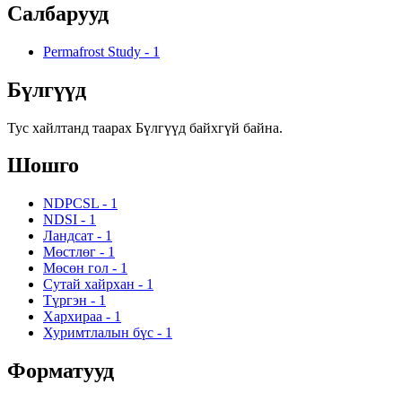
Салбарууд
Permafrost Study
-
1
Бүлгүүд
Тус хайлтанд таарах Бүлгүүд байхгүй байна.
Шошго
NDPCSL
-
1
NDSI
-
1
Ландсат
-
1
Мөстлөг
-
1
Мөсөн гол
-
1
Сутай хайрхан
-
1
Түргэн
-
1
Хархираа
-
1
Хуримтлалын бүс
-
1
Форматууд