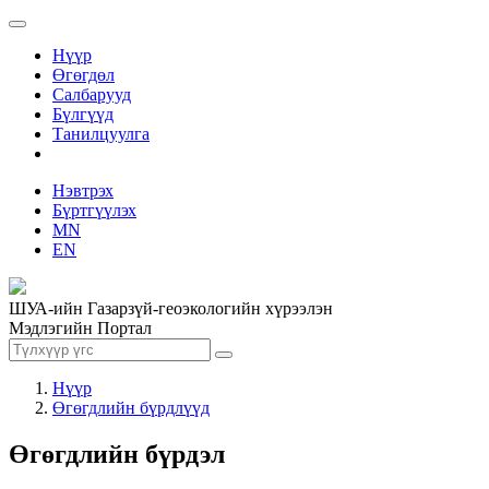
Нүүр
Өгөгдөл
Салбарууд
Бүлгүүд
Танилцуулга
Нэвтрэх
Бүртгүүлэх
MN
EN
ШУА-ийн Газарзүй-геоэкологийн хүрээлэн
Мэдлэгийн Портал
Нүүр
Өгөгдлийн бүрдлүүд
Өгөгдлийн бүрдэл