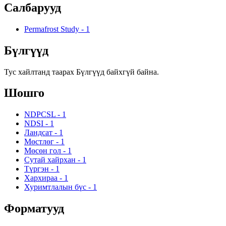
Салбарууд
Permafrost Study
-
1
Бүлгүүд
Тус хайлтанд таарах Бүлгүүд байхгүй байна.
Шошго
NDPCSL
-
1
NDSI
-
1
Ландсат
-
1
Мөстлөг
-
1
Мөсөн гол
-
1
Сутай хайрхан
-
1
Түргэн
-
1
Хархираа
-
1
Хуримтлалын бүс
-
1
Форматууд