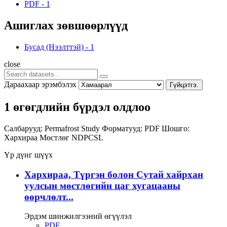
PDF
-
1
Ашиглах зөвшөөрлүүд
Бусад (Нээлттэй)
-
1
close
Дараахаар эрэмбэлэх
Гүйцэтгэ.
1 өгөгдлийн бүрдэл олдлоо
Салбарууд:
Permafrost Study
Форматууд:
PDF
Шошго:
Хархираа
Мөстлөг
NDPCSL
Үр дүнг шүүх
Хархираа, Түргэн болон Сутай хайрхан
уулсын мөстлөгийн цаг хугацааны
өөрчлөлт...
Эрдэм шинжилгээний өгүүлэл
PDF