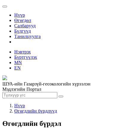
Нүүр
Өгөгдөл
Салбарууд
Бүлгүүд
Танилцуулга
Нэвтрэх
Бүртгүүлэх
MN
EN
ШУА-ийн Газарзүй-геоэкологийн хүрээлэн
Мэдлэгийн Портал
Нүүр
Өгөгдлийн бүрдлүүд
Өгөгдлийн бүрдэл