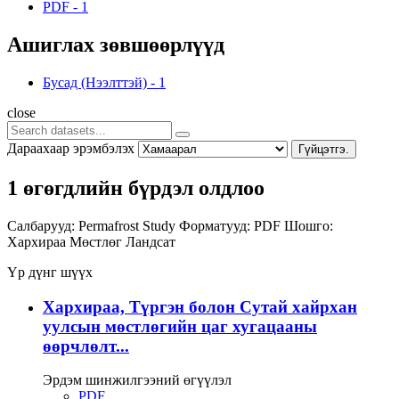
PDF
-
1
Ашиглах зөвшөөрлүүд
Бусад (Нээлттэй)
-
1
close
Дараахаар эрэмбэлэх
Гүйцэтгэ.
1 өгөгдлийн бүрдэл олдлоо
Салбарууд:
Permafrost Study
Форматууд:
PDF
Шошго:
Хархираа
Мөстлөг
Ландсат
Үр дүнг шүүх
Хархираа, Түргэн болон Сутай хайрхан
уулсын мөстлөгийн цаг хугацааны
өөрчлөлт...
Эрдэм шинжилгээний өгүүлэл
PDF