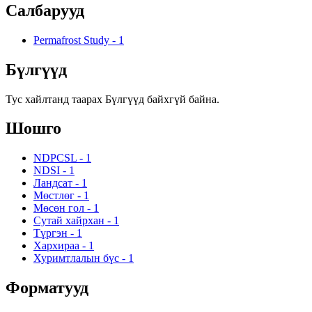
Салбарууд
Permafrost Study
-
1
Бүлгүүд
Тус хайлтанд таарах Бүлгүүд байхгүй байна.
Шошго
NDPCSL
-
1
NDSI
-
1
Ландсат
-
1
Мөстлөг
-
1
Мөсөн гол
-
1
Сутай хайрхан
-
1
Түргэн
-
1
Хархираа
-
1
Хуримтлалын бүс
-
1
Форматууд