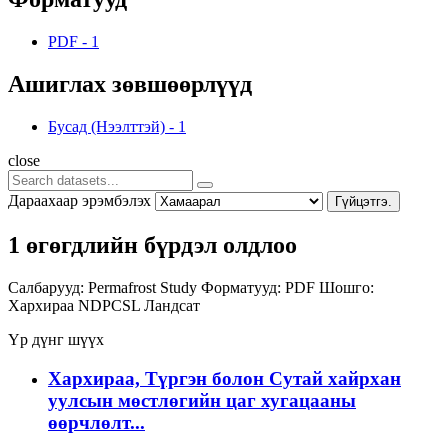
PDF
-
1
Ашиглах зөвшөөрлүүд
Бусад (Нээлттэй)
-
1
close
Дараахаар эрэмбэлэх
Гүйцэтгэ.
1 өгөгдлийн бүрдэл олдлоо
Салбарууд:
Permafrost Study
Форматууд:
PDF
Шошго:
Хархираа
NDPCSL
Ландсат
Үр дүнг шүүх
Хархираа, Түргэн болон Сутай хайрхан
уулсын мөстлөгийн цаг хугацааны
өөрчлөлт...