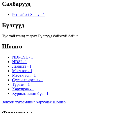
Салбарууд
Permafrost Study
-
1
Бүлгүүд
Тус хайлтанд таарах Бүлгүүд байхгүй байна.
Шошго
NDPCSL
-
1
NDSI
-
1
Ландсат
-
1
Мөстлөг
-
1
Мөсөн гол
-
1
Сутай хайрхан
-
1
Түргэн
-
1
Хархираа
-
1
Хуримтлалын бүс
-
1
Зөвхөн түгээмлийг харуулах Шошго
Форматууд