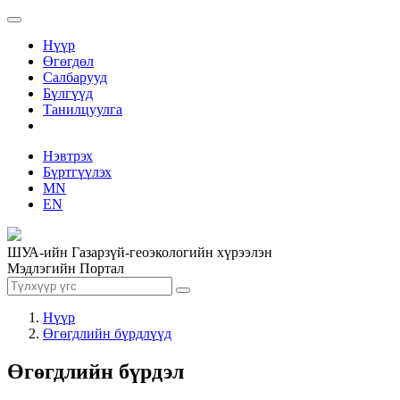
Нүүр
Өгөгдөл
Салбарууд
Бүлгүүд
Танилцуулга
Нэвтрэх
Бүртгүүлэх
MN
EN
ШУА-ийн Газарзүй-геоэкологийн хүрээлэн
Мэдлэгийн Портал
Нүүр
Өгөгдлийн бүрдлүүд
Өгөгдлийн бүрдэл