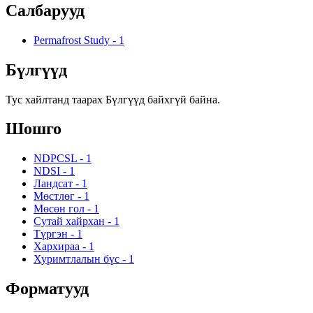
Салбарууд
Permafrost Study
-
1
Бүлгүүд
Тус хайлтанд таарах Бүлгүүд байхгүй байна.
Шошго
NDPCSL
-
1
NDSI
-
1
Ландсат
-
1
Мөстлөг
-
1
Мөсөн гол
-
1
Сутай хайрхан
-
1
Түргэн
-
1
Хархираа
-
1
Хуримтлалын бүс
-
1
Форматууд