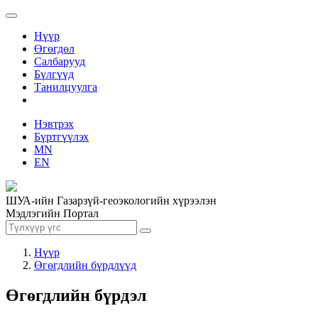
Нүүр
Өгөгдөл
Салбарууд
Бүлгүүд
Танилцуулга
Нэвтрэх
Бүртгүүлэх
MN
EN
ШУА-ийн Газарзүй-геоэкологийн хүрээлэн
Мэдлэгийн Портал
Нүүр
Өгөгдлийн бүрдлүүд
Өгөгдлийн бүрдэл