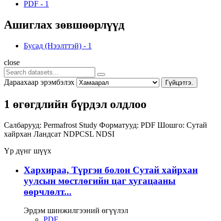
PDF
-
1
Ашиглах зөвшөөрлүүд
Бусад (Нээлттэй)
-
1
close
Дараахаар эрэмбэлэх
Гүйцэтгэ.
1 өгөгдлийн бүрдэл олдлоо
Салбарууд:
Permafrost Study
Форматууд:
PDF
Шошго:
Сутай
хайрхан
Ландсат
NDPCSL
NDSI
Үр дүнг шүүх
Хархираа, Түргэн болон Сутай хайрхан
уулсын мөстлөгийн цаг хугацааны
өөрчлөлт...
Эрдэм шинжилгээний өгүүлэл
PDF