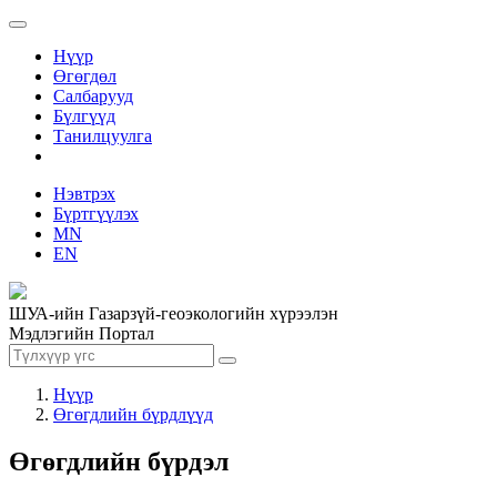
Нүүр
Өгөгдөл
Салбарууд
Бүлгүүд
Танилцуулга
Нэвтрэх
Бүртгүүлэх
MN
EN
ШУА-ийн Газарзүй-геоэкологийн хүрээлэн
Мэдлэгийн Портал
Нүүр
Өгөгдлийн бүрдлүүд
Өгөгдлийн бүрдэл