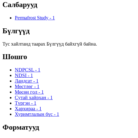
Салбарууд
Permafrost Study
-
1
Бүлгүүд
Тус хайлтанд таарах Бүлгүүд байхгүй байна.
Шошго
NDPCSL
-
1
NDSI
-
1
Ландсат
-
1
Мөстлөг
-
1
Мөсөн гол
-
1
Сутай хайрхан
-
1
Түргэн
-
1
Хархираа
-
1
Хуримтлалын бүс
-
1
Форматууд