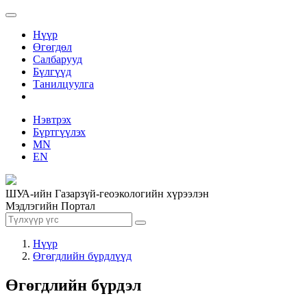
Нүүр
Өгөгдөл
Салбарууд
Бүлгүүд
Танилцуулга
Нэвтрэх
Бүртгүүлэх
MN
EN
ШУА-ийн Газарзүй-геоэкологийн хүрээлэн
Мэдлэгийн Портал
Нүүр
Өгөгдлийн бүрдлүүд
Өгөгдлийн бүрдэл