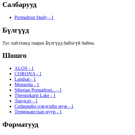
Салбарууд
Permafrost Study
-
1
Бүлгүүд
Тус хайлтанд таарах Бүлгүүд байхгүй байна.
Шошго
ALOS
-
1
CORONA
-
1
Landsat
-
1
Mongolia
-
1
Siberian Permafrost...
-
1
Thermokarst Lake
-
1
Ландсат
-
1
Сибирийн цэвдгийн муж
-
1
Термокарстын нуур
-
1
Форматууд