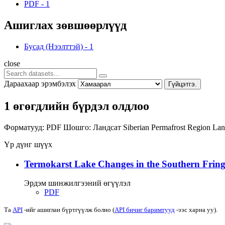
PDF
-
1
Ашиглах зөвшөөрлүүд
Бусад (Нээлттэй)
-
1
close
Дараахаар эрэмбэлэх
Гүйцэтгэ.
1 өгөгдлийн бүрдэл олдлоо
Форматууд:
PDF
Шошго:
Ландсат
Siberian Permafrost Region
Lan
Үр дүнг шүүх
Termokarst Lake Changes in the Southern Fringe
Эрдэм шинжилгээний өгүүлэл
PDF
Та
API
-ийг ашиглан бүртгүүлж болно (
API бичиг баримтууд
-ээс харна уу).