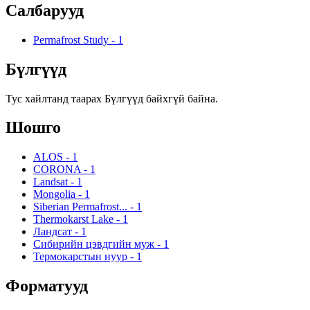
Салбарууд
Permafrost Study
-
1
Бүлгүүд
Тус хайлтанд таарах Бүлгүүд байхгүй байна.
Шошго
ALOS
-
1
CORONA
-
1
Landsat
-
1
Mongolia
-
1
Siberian Permafrost...
-
1
Thermokarst Lake
-
1
Ландсат
-
1
Сибирийн цэвдгийн муж
-
1
Термокарстын нуур
-
1
Форматууд