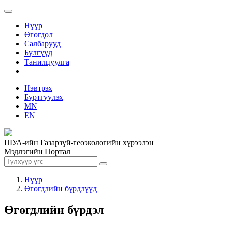
Нүүр
Өгөгдөл
Салбарууд
Бүлгүүд
Танилцуулга
Нэвтрэх
Бүртгүүлэх
MN
EN
ШУА-ийн Газарзүй-геоэкологийн хүрээлэн
Мэдлэгийн Портал
Нүүр
Өгөгдлийн бүрдлүүд
Өгөгдлийн бүрдэл