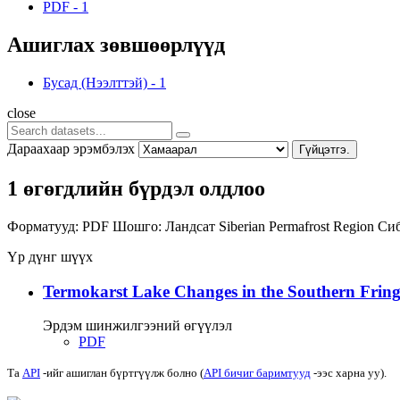
PDF
-
1
Ашиглах зөвшөөрлүүд
Бусад (Нээлттэй)
-
1
close
Дараахаар эрэмбэлэх
Гүйцэтгэ.
1 өгөгдлийн бүрдэл олдлоо
Форматууд:
PDF
Шошго:
Ландсат
Siberian Permafrost Region
Си
Үр дүнг шүүх
Termokarst Lake Changes in the Southern Fringe
Эрдэм шинжилгээний өгүүлэл
PDF
Та
API
-ийг ашиглан бүртгүүлж болно (
API бичиг баримтууд
-ээс харна уу).