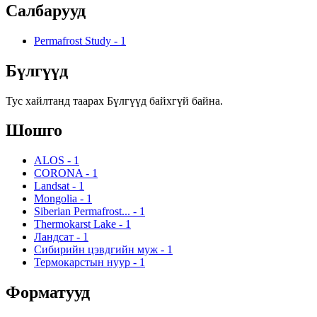
Салбарууд
Permafrost Study
-
1
Бүлгүүд
Тус хайлтанд таарах Бүлгүүд байхгүй байна.
Шошго
ALOS
-
1
CORONA
-
1
Landsat
-
1
Mongolia
-
1
Siberian Permafrost...
-
1
Thermokarst Lake
-
1
Ландсат
-
1
Сибирийн цэвдгийн муж
-
1
Термокарстын нуур
-
1
Форматууд