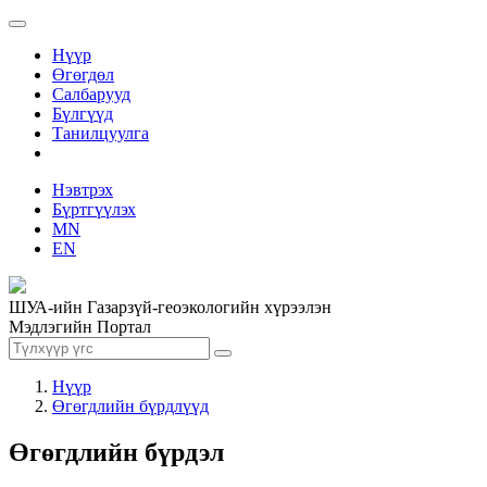
Нүүр
Өгөгдөл
Салбарууд
Бүлгүүд
Танилцуулга
Нэвтрэх
Бүртгүүлэх
MN
EN
ШУА-ийн Газарзүй-геоэкологийн хүрээлэн
Мэдлэгийн Портал
Нүүр
Өгөгдлийн бүрдлүүд
Өгөгдлийн бүрдэл