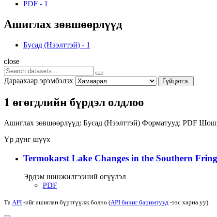
PDF
-
1
Ашиглах зөвшөөрлүүд
Бусад (Нээлттэй)
-
1
close
Дараахаар эрэмбэлэх
Гүйцэтгэ.
1 өгөгдлийн бүрдэл олдлоо
Ашиглах зөвшөөрлүүд:
Бусад (Нээлттэй)
Форматууд:
PDF
Шошг
Үр дүнг шүүх
Termokarst Lake Changes in the Southern Fringe
Эрдэм шинжилгээний өгүүлэл
PDF
Та
API
-ийг ашиглан бүртгүүлж болно (
API бичиг баримтууд
-ээс харна уу).