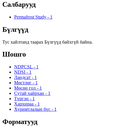
Салбарууд
Permafrost Study
-
1
Бүлгүүд
Тус хайлтанд таарах Бүлгүүд байхгүй байна.
Шошго
NDPCSL
-
1
NDSI
-
1
Ландсат
-
1
Мөстлөг
-
1
Мөсөн гол
-
1
Сутай хайрхан
-
1
Түргэн
-
1
Хархираа
-
1
Хуримтлалын бүс
-
1
Форматууд