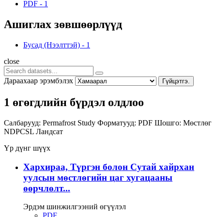
PDF
-
1
Ашиглах зөвшөөрлүүд
Бусад (Нээлттэй)
-
1
close
Дараахаар эрэмбэлэх
Гүйцэтгэ.
1 өгөгдлийн бүрдэл олдлоо
Салбарууд:
Permafrost Study
Форматууд:
PDF
Шошго:
Мөстлөг
NDPCSL
Ландсат
Үр дүнг шүүх
Хархираа, Түргэн болон Сутай хайрхан
уулсын мөстлөгийн цаг хугацааны
өөрчлөлт...
Эрдэм шинжилгээний өгүүлэл
PDF