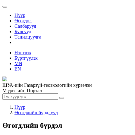
Нүүр
Өгөгдөл
Салбарууд
Бүлгүүд
Танилцуулга
Нэвтрэх
Бүртгүүлэх
MN
EN
ШУА-ийн Газарзүй-геоэкологийн хүрээлэн
Мэдлэгийн Портал
Нүүр
Өгөгдлийн бүрдлүүд
Өгөгдлийн бүрдэл