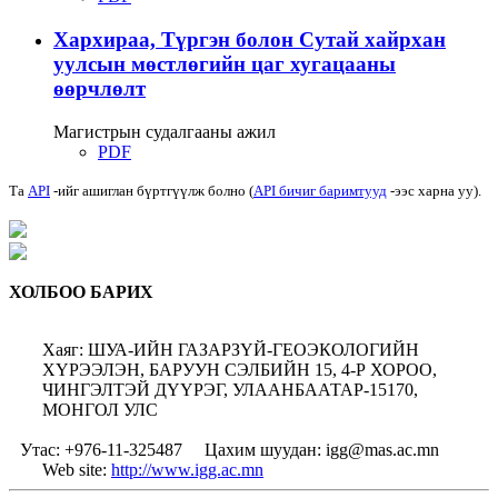
Хархираа, Түргэн болон Сутай хайрхан
уулсын мөстлөгийн цаг хугацааны
өөрчлөлт
Магистрын судалгааны ажил
PDF
Та
API
-ийг ашиглан бүртгүүлж болно (
API бичиг баримтууд
-ээс харна уу).
ХОЛБОО БАРИХ
Хаяг: ШУА-ИЙН ГАЗАРЗҮЙ-ГЕОЭКОЛОГИЙН
ХҮРЭЭЛЭН, БАРУУН СЭЛБИЙН 15, 4-Р ХОРОО,
ЧИНГЭЛТЭЙ ДҮҮРЭГ, УЛААНБААТАР-15170,
МОНГОЛ УЛС
Утас: +976-11-325487
Цахим шуудан: igg@mas.ac.mn
Web site:
http://www.igg.ac.mn