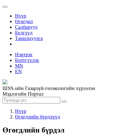
Нүүр
Өгөгдөл
Салбарууд
Бүлгүүд
Танилцуулга
Нэвтрэх
Бүртгүүлэх
MN
EN
ШУА-ийн Газарзүй-геоэкологийн хүрээлэн
Мэдлэгийн Портал
Нүүр
Өгөгдлийн бүрдлүүд
Өгөгдлийн бүрдэл