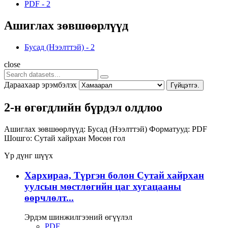
PDF
-
2
Ашиглах зөвшөөрлүүд
Бусад (Нээлттэй)
-
2
close
Дараахаар эрэмбэлэх
Гүйцэтгэ.
2-н өгөгдлийн бүрдэл олдлоо
Ашиглах зөвшөөрлүүд:
Бусад (Нээлттэй)
Форматууд:
PDF
Шошго:
Сутай хайрхан
Мөсөн гол
Үр дүнг шүүх
Хархираа, Түргэн болон Сутай хайрхан
уулсын мөстлөгийн цаг хугацааны
өөрчлөлт...
Эрдэм шинжилгээний өгүүлэл
PDF