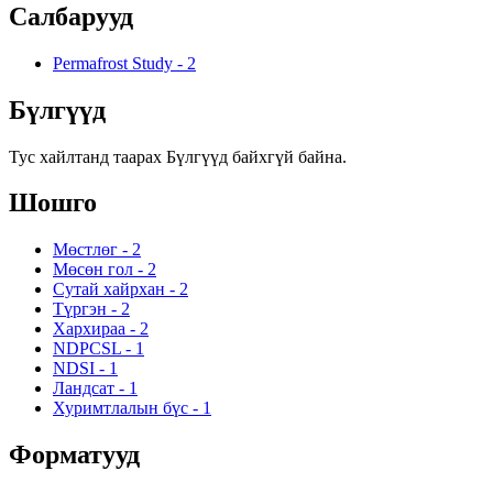
Салбарууд
Permafrost Study
-
2
Бүлгүүд
Тус хайлтанд таарах Бүлгүүд байхгүй байна.
Шошго
Мөстлөг
-
2
Мөсөн гол
-
2
Сутай хайрхан
-
2
Түргэн
-
2
Хархираа
-
2
NDPCSL
-
1
NDSI
-
1
Ландсат
-
1
Хуримтлалын бүс
-
1
Форматууд