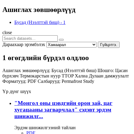
Ашиглах зөвшөөрлүүд
Бусад (Нээлттэй биш)
-
1
close
Дараахаар эрэмбэлэх
Гүйцэтгэ.
1 өгөгдлийн бүрдэл олдлоо
Ашиглах зөвшөөрлүүд:
Бусад (Нээлттэй биш)
Шошго:
Цасан
бүрхэвч
Термокарстын нуур
TTOP
Халиа
Дулаан дамжуулалт
Форматууд:
PDF
Салбарууд:
Permafrost Study
Үр дүнг шүүх
"Монгол оны цэвдгийн орон зай, цаг
хугацааны загварчлал" сэдэвт эрдэм
шинжилг...
Эрдэм шинжилгээний тайлан
PDF