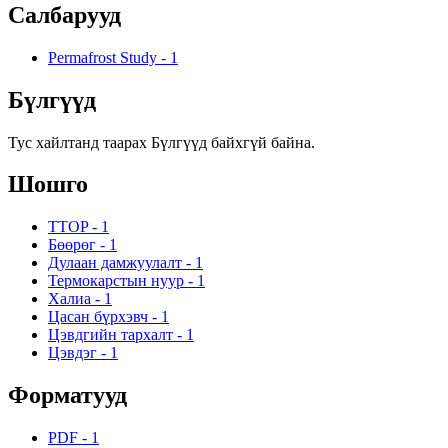
Салбарууд
Permafrost Study
-
1
Бүлгүүд
Тус хайлтанд таарах Бүлгүүд байхгүй байна.
Шошго
TTOP
-
1
Бөөрөг
-
1
Дулаан дамжуулалт
-
1
Термокарстын нуур
-
1
Халиа
-
1
Цасан бүрхэвч
-
1
Цэвдгийн тархалт
-
1
Цэвдэг
-
1
Форматууд
PDF
-
1