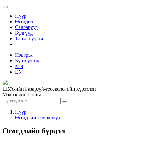
Нүүр
Өгөгдөл
Салбарууд
Бүлгүүд
Танилцуулга
Нэвтрэх
Бүртгүүлэх
MN
EN
ШУА-ийн Газарзүй-геоэкологийн хүрээлэн
Мэдлэгийн Портал
Нүүр
Өгөгдлийн бүрдлүүд
Өгөгдлийн бүрдэл