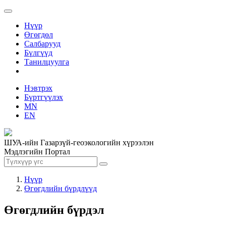
Нүүр
Өгөгдөл
Салбарууд
Бүлгүүд
Танилцуулга
Нэвтрэх
Бүртгүүлэх
MN
EN
ШУА-ийн Газарзүй-геоэкологийн хүрээлэн
Мэдлэгийн Портал
Нүүр
Өгөгдлийн бүрдлүүд
Өгөгдлийн бүрдэл