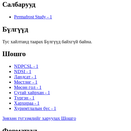
Салбарууд
Permafrost Study
-
1
Бүлгүүд
Тус хайлтанд таарах Бүлгүүд байхгүй байна.
Шошго
NDPCSL
-
1
NDSI
-
1
Ландсат
-
1
Мөстлөг
-
1
Мөсөн гол
-
1
Сутай хайрхан
-
1
Түргэн
-
1
Хархираа
-
1
Хуримтлалын бүс
-
1
Зөвхөн түгээмлийг харуулах Шошго
Форматууд