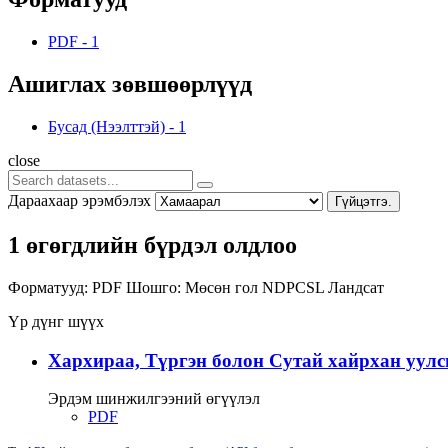
PDF
-
1
Ашиглах зөвшөөрлүүд
Бусад (Нээлттэй)
-
1
close
Дараахаар эрэмбэлэх
Гүйцэтгэ.
1 өгөгдлийн бүрдэл олдлоо
Форматууд:
PDF
Шошго:
Мөсөн гол
NDPCSL
Ландсат
Үр дүнг шүүх
Хархираа, Түргэн болон Сутай хайрхан уулс
Эрдэм шинжилгээний өгүүлэл
PDF