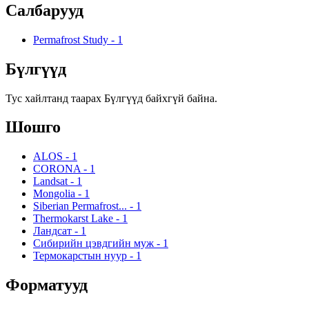
Салбарууд
Permafrost Study
-
1
Бүлгүүд
Тус хайлтанд таарах Бүлгүүд байхгүй байна.
Шошго
ALOS
-
1
CORONA
-
1
Landsat
-
1
Mongolia
-
1
Siberian Permafrost...
-
1
Thermokarst Lake
-
1
Ландсат
-
1
Сибирийн цэвдгийн муж
-
1
Термокарстын нуур
-
1
Форматууд