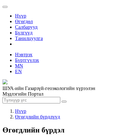
Нүүр
Өгөгдөл
Салбарууд
Бүлгүүд
Танилцуулга
Нэвтрэх
Бүртгүүлэх
MN
EN
ШУА-ийн Газарзүй-геоэкологийн хүрээлэн
Мэдлэгийн Портал
Нүүр
Өгөгдлийн бүрдлүүд
Өгөгдлийн бүрдэл