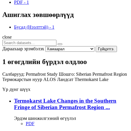
PDF
-
1
Ашиглах зөвшөөрлүүд
Бусад (Нээлттэй)
-
1
close
Дараахаар эрэмбэлэх
Гүйцэтгэ.
1 өгөгдлийн бүрдэл олдлоо
Салбарууд:
Permafrost Study
Шошго:
Siberian Permafrost Region
Термокарстын нуур
ALOS
Ландсат
Thermokarst Lake
Үр дүнг шүүх
Termokarst Lake Changes in the Southern
Fringe of Siberian Permafrost Region ...
Эрдэм шинжилгээний өгүүлэл
PDF