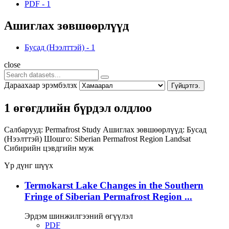
PDF
-
1
Ашиглах зөвшөөрлүүд
Бусад (Нээлттэй)
-
1
close
Дараахаар эрэмбэлэх
Гүйцэтгэ.
1 өгөгдлийн бүрдэл олдлоо
Салбарууд:
Permafrost Study
Ашиглах зөвшөөрлүүд:
Бусад
(Нээлттэй)
Шошго:
Siberian Permafrost Region
Landsat
Сибирийн цэвдгийн муж
Үр дүнг шүүх
Termokarst Lake Changes in the Southern
Fringe of Siberian Permafrost Region ...
Эрдэм шинжилгээний өгүүлэл
PDF