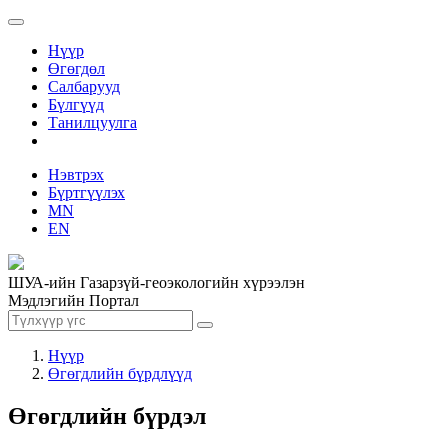
Нүүр
Өгөгдөл
Салбарууд
Бүлгүүд
Танилцуулга
Нэвтрэх
Бүртгүүлэх
MN
EN
ШУА-ийн Газарзүй-геоэкологийн хүрээлэн
Мэдлэгийн Портал
Нүүр
Өгөгдлийн бүрдлүүд
Өгөгдлийн бүрдэл