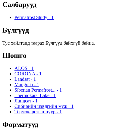
Салбарууд
Permafrost Study
-
1
Бүлгүүд
Тус хайлтанд таарах Бүлгүүд байхгүй байна.
Шошго
ALOS
-
1
CORONA
-
1
Landsat
-
1
Mongolia
-
1
Siberian Permafrost...
-
1
Thermokarst Lake
-
1
Ландсат
-
1
Сибирийн цэвдгийн муж
-
1
Термокарстын нуур
-
1
Форматууд