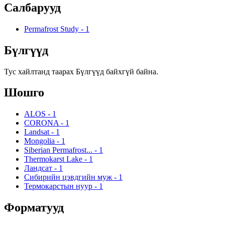
Салбарууд
Permafrost Study
-
1
Бүлгүүд
Тус хайлтанд таарах Бүлгүүд байхгүй байна.
Шошго
ALOS
-
1
CORONA
-
1
Landsat
-
1
Mongolia
-
1
Siberian Permafrost...
-
1
Thermokarst Lake
-
1
Ландсат
-
1
Сибирийн цэвдгийн муж
-
1
Термокарстын нуур
-
1
Форматууд