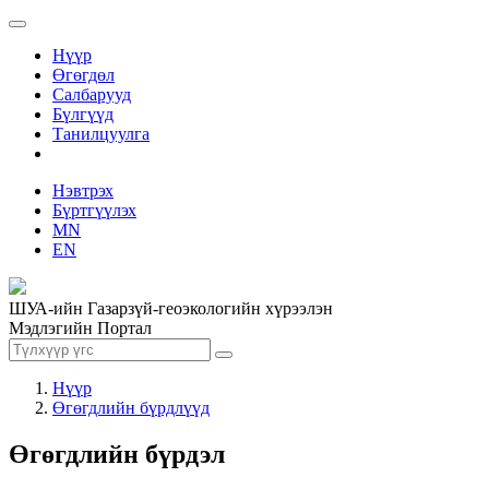
Нүүр
Өгөгдөл
Салбарууд
Бүлгүүд
Танилцуулга
Нэвтрэх
Бүртгүүлэх
MN
EN
ШУА-ийн Газарзүй-геоэкологийн хүрээлэн
Мэдлэгийн Портал
Нүүр
Өгөгдлийн бүрдлүүд
Өгөгдлийн бүрдэл