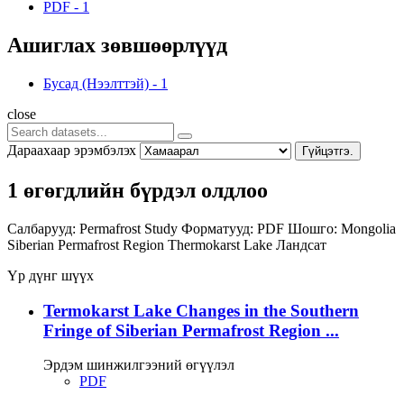
PDF
-
1
Ашиглах зөвшөөрлүүд
Бусад (Нээлттэй)
-
1
close
Дараахаар эрэмбэлэх
Гүйцэтгэ.
1 өгөгдлийн бүрдэл олдлоо
Салбарууд:
Permafrost Study
Форматууд:
PDF
Шошго:
Mongolia
Siberian Permafrost Region
Thermokarst Lake
Ландсат
Үр дүнг шүүх
Termokarst Lake Changes in the Southern
Fringe of Siberian Permafrost Region ...
Эрдэм шинжилгээний өгүүлэл
PDF