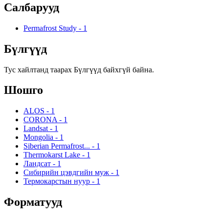
Салбарууд
Permafrost Study
-
1
Бүлгүүд
Тус хайлтанд таарах Бүлгүүд байхгүй байна.
Шошго
ALOS
-
1
CORONA
-
1
Landsat
-
1
Mongolia
-
1
Siberian Permafrost...
-
1
Thermokarst Lake
-
1
Ландсат
-
1
Сибирийн цэвдгийн муж
-
1
Термокарстын нуур
-
1
Форматууд