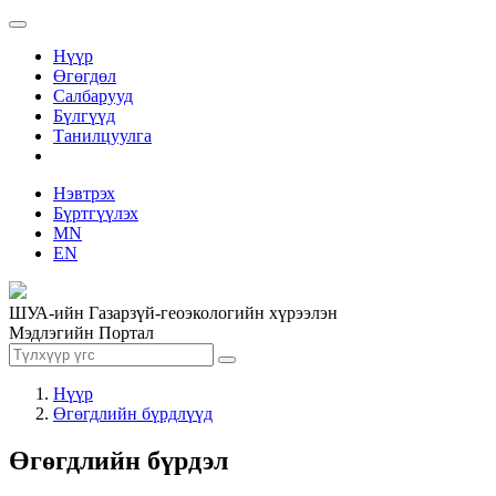
Нүүр
Өгөгдөл
Салбарууд
Бүлгүүд
Танилцуулга
Нэвтрэх
Бүртгүүлэх
MN
EN
ШУА-ийн Газарзүй-геоэкологийн хүрээлэн
Мэдлэгийн Портал
Нүүр
Өгөгдлийн бүрдлүүд
Өгөгдлийн бүрдэл