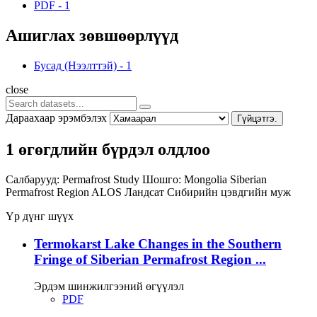
PDF
-
1
Ашиглах зөвшөөрлүүд
Бусад (Нээлттэй)
-
1
close
Дараахаар эрэмбэлэх
Гүйцэтгэ.
1 өгөгдлийн бүрдэл олдлоо
Салбарууд:
Permafrost Study
Шошго:
Mongolia
Siberian
Permafrost Region
ALOS
Ландсат
Сибирийн цэвдгийн муж
Үр дүнг шүүх
Termokarst Lake Changes in the Southern
Fringe of Siberian Permafrost Region ...
Эрдэм шинжилгээний өгүүлэл
PDF