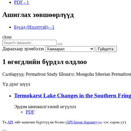
PDF
-
1
Ашиглах зөвшөөрлүүд
Бусад (Нээлттэй)
-
1
close
Дараахаар эрэмбэлэх
Гүйцэтгэ.
1 өгөгдлийн бүрдэл олдлоо
Салбарууд:
Permafrost Study
Шошго:
Mongolia
Siberian Permafro
Үр дүнг шүүх
Termokarst Lake Changes in the Southern Fringe
Эрдэм шинжилгээний өгүүлэл
PDF
Та
API
-ийг ашиглан бүртгүүлж болно (
API бичиг баримтууд
-ээс харна уу).