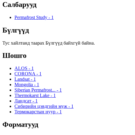
Салбарууд
Permafrost Study
-
1
Бүлгүүд
Тус хайлтанд таарах Бүлгүүд байхгүй байна.
Шошго
ALOS
-
1
CORONA
-
1
Landsat
-
1
Mongolia
-
1
Siberian Permafrost...
-
1
Thermokarst Lake
-
1
Ландсат
-
1
Сибирийн цэвдгийн муж
-
1
Термокарстын нуур
-
1
Форматууд