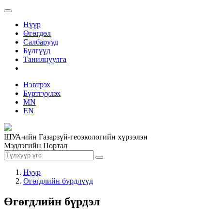
Нүүр
Өгөгдөл
Салбарууд
Бүлгүүд
Танилцуулга
Нэвтрэх
Бүртгүүлэх
MN
EN
ШУА-ийн Газарзүй-геоэкологийн хүрээлэн
Мэдлэгийн Портал
Нүүр
Өгөгдлийн бүрдлүүд
Өгөгдлийн бүрдэл