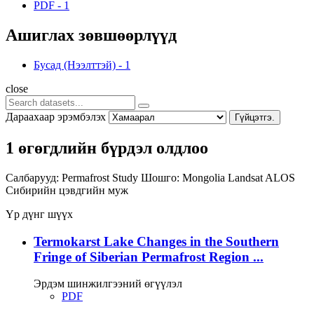
PDF
-
1
Ашиглах зөвшөөрлүүд
Бусад (Нээлттэй)
-
1
close
Дараахаар эрэмбэлэх
Гүйцэтгэ.
1 өгөгдлийн бүрдэл олдлоо
Салбарууд:
Permafrost Study
Шошго:
Mongolia
Landsat
ALOS
Сибирийн цэвдгийн муж
Үр дүнг шүүх
Termokarst Lake Changes in the Southern
Fringe of Siberian Permafrost Region ...
Эрдэм шинжилгээний өгүүлэл
PDF