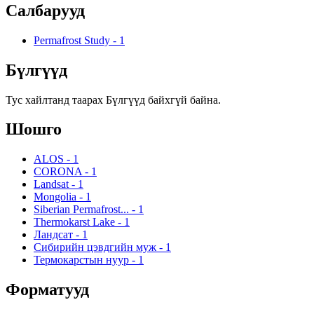
Салбарууд
Permafrost Study
-
1
Бүлгүүд
Тус хайлтанд таарах Бүлгүүд байхгүй байна.
Шошго
ALOS
-
1
CORONA
-
1
Landsat
-
1
Mongolia
-
1
Siberian Permafrost...
-
1
Thermokarst Lake
-
1
Ландсат
-
1
Сибирийн цэвдгийн муж
-
1
Термокарстын нуур
-
1
Форматууд