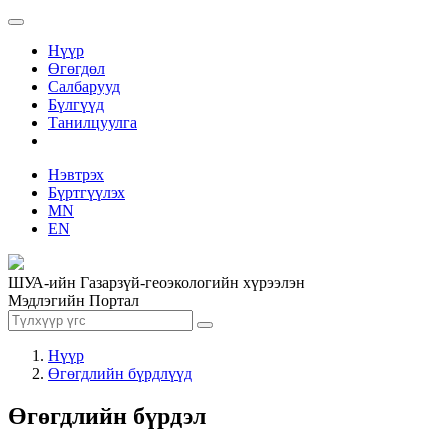
Нүүр
Өгөгдөл
Салбарууд
Бүлгүүд
Танилцуулга
Нэвтрэх
Бүртгүүлэх
MN
EN
ШУА-ийн Газарзүй-геоэкологийн хүрээлэн
Мэдлэгийн Портал
Нүүр
Өгөгдлийн бүрдлүүд
Өгөгдлийн бүрдэл