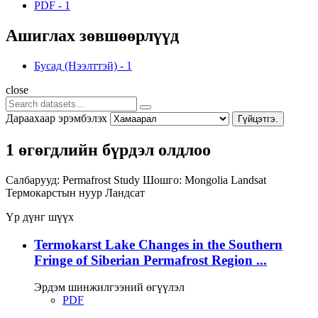
PDF
-
1
Ашиглах зөвшөөрлүүд
Бусад (Нээлттэй)
-
1
close
Дараахаар эрэмбэлэх
Гүйцэтгэ.
1 өгөгдлийн бүрдэл олдлоо
Салбарууд:
Permafrost Study
Шошго:
Mongolia
Landsat
Термокарстын нуур
Ландсат
Үр дүнг шүүх
Termokarst Lake Changes in the Southern
Fringe of Siberian Permafrost Region ...
Эрдэм шинжилгээний өгүүлэл
PDF