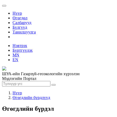
Нүүр
Өгөгдөл
Салбарууд
Бүлгүүд
Танилцуулга
Нэвтрэх
Бүртгүүлэх
MN
EN
ШУА-ийн Газарзүй-геоэкологийн хүрээлэн
Мэдлэгийн Портал
Нүүр
Өгөгдлийн бүрдлүүд
Өгөгдлийн бүрдэл