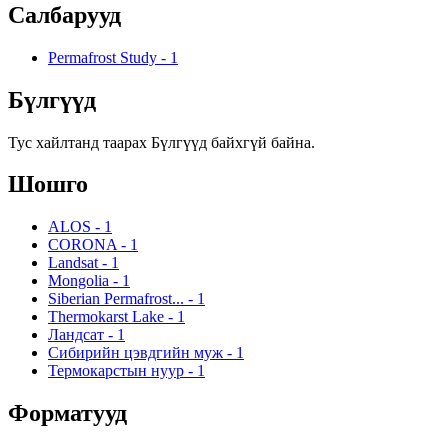
Салбарууд
Permafrost Study
-
1
Бүлгүүд
Тус хайлтанд таарах Бүлгүүд байхгүй байна.
Шошго
ALOS
-
1
CORONA
-
1
Landsat
-
1
Mongolia
-
1
Siberian Permafrost...
-
1
Thermokarst Lake
-
1
Ландсат
-
1
Сибирийн цэвдгийн муж
-
1
Термокарстын нуур
-
1
Форматууд