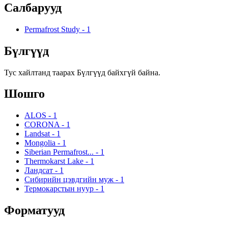
Салбарууд
Permafrost Study
-
1
Бүлгүүд
Тус хайлтанд таарах Бүлгүүд байхгүй байна.
Шошго
ALOS
-
1
CORONA
-
1
Landsat
-
1
Mongolia
-
1
Siberian Permafrost...
-
1
Thermokarst Lake
-
1
Ландсат
-
1
Сибирийн цэвдгийн муж
-
1
Термокарстын нуур
-
1
Форматууд