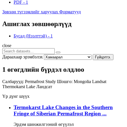
PDF
-
1
Зөвхөн түгээмлийг харуулах Форматууд
Ашиглах зөвшөөрлүүд
Бусад (Нээлттэй)
-
1
close
Дараахаар эрэмбэлэх
Гүйцэтгэ.
1 өгөгдлийн бүрдэл олдлоо
Салбарууд:
Permafrost Study
Шошго:
Mongolia
Landsat
Thermokarst Lake
Ландсат
Үр дүнг шүүх
Termokarst Lake Changes in the Southern
Fringe of Siberian Permafrost Region ...
Эрдэм шинжилгээний өгүүлэл