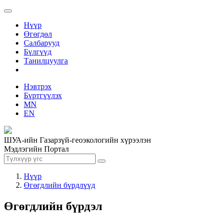
Нүүр
Өгөгдөл
Салбарууд
Бүлгүүд
Танилцуулга
Нэвтрэх
Бүртгүүлэх
MN
EN
ШУА-ийн Газарзүй-геоэкологийн хүрээлэн
Мэдлэгийн Портал
Нүүр
Өгөгдлийн бүрдлүүд
Өгөгдлийн бүрдэл