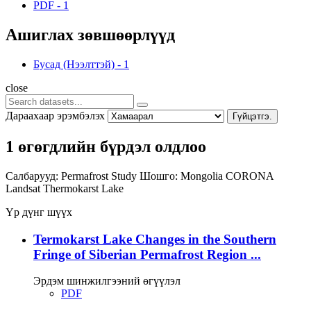
PDF
-
1
Ашиглах зөвшөөрлүүд
Бусад (Нээлттэй)
-
1
close
Дараахаар эрэмбэлэх
Гүйцэтгэ.
1 өгөгдлийн бүрдэл олдлоо
Салбарууд:
Permafrost Study
Шошго:
Mongolia
CORONA
Landsat
Thermokarst Lake
Үр дүнг шүүх
Termokarst Lake Changes in the Southern
Fringe of Siberian Permafrost Region ...
Эрдэм шинжилгээний өгүүлэл
PDF