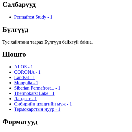
Салбарууд
Permafrost Study
-
1
Бүлгүүд
Тус хайлтанд таарах Бүлгүүд байхгүй байна.
Шошго
ALOS
-
1
CORONA
-
1
Landsat
-
1
Mongolia
-
1
Siberian Permafrost...
-
1
Thermokarst Lake
-
1
Ландсат
-
1
Сибирийн цэвдгийн муж
-
1
Термокарстын нуур
-
1
Форматууд