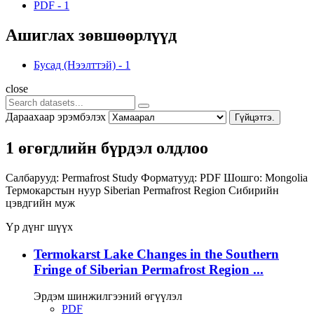
PDF
-
1
Ашиглах зөвшөөрлүүд
Бусад (Нээлттэй)
-
1
close
Дараахаар эрэмбэлэх
Гүйцэтгэ.
1 өгөгдлийн бүрдэл олдлоо
Салбарууд:
Permafrost Study
Форматууд:
PDF
Шошго:
Mongolia
Термокарстын нуур
Siberian Permafrost Region
Сибирийн
цэвдгийн муж
Үр дүнг шүүх
Termokarst Lake Changes in the Southern
Fringe of Siberian Permafrost Region ...
Эрдэм шинжилгээний өгүүлэл
PDF