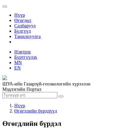
Нүүр
Өгөгдөл
Салбарууд
Бүлгүүд
Танилцуулга
Нэвтрэх
Бүртгүүлэх
MN
EN
ШУА-ийн Газарзүй-геоэкологийн хүрээлэн
Мэдлэгийн Портал
Нүүр
Өгөгдлийн бүрдлүүд
Өгөгдлийн бүрдэл