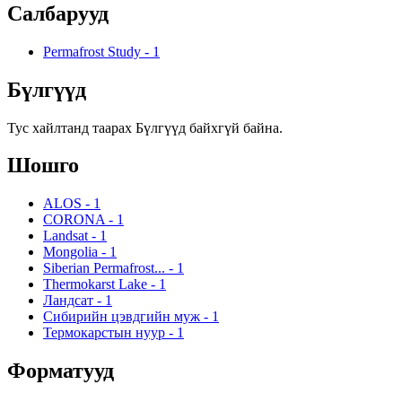
Салбарууд
Permafrost Study
-
1
Бүлгүүд
Тус хайлтанд таарах Бүлгүүд байхгүй байна.
Шошго
ALOS
-
1
CORONA
-
1
Landsat
-
1
Mongolia
-
1
Siberian Permafrost...
-
1
Thermokarst Lake
-
1
Ландсат
-
1
Сибирийн цэвдгийн муж
-
1
Термокарстын нуур
-
1
Форматууд