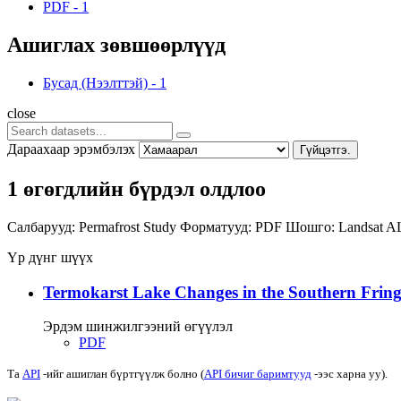
PDF
-
1
Ашиглах зөвшөөрлүүд
Бусад (Нээлттэй)
-
1
close
Дараахаар эрэмбэлэх
Гүйцэтгэ.
1 өгөгдлийн бүрдэл олдлоо
Салбарууд:
Permafrost Study
Форматууд:
PDF
Шошго:
Landsat
A
Үр дүнг шүүх
Termokarst Lake Changes in the Southern Fringe
Эрдэм шинжилгээний өгүүлэл
PDF
Та
API
-ийг ашиглан бүртгүүлж болно (
API бичиг баримтууд
-ээс харна уу).