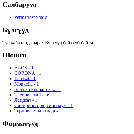
Салбарууд
Permafrost Study
-
1
Бүлгүүд
Тус хайлтанд таарах Бүлгүүд байхгүй байна.
Шошго
ALOS
-
1
CORONA
-
1
Landsat
-
1
Mongolia
-
1
Siberian Permafrost...
-
1
Thermokarst Lake
-
1
Ландсат
-
1
Сибирийн цэвдгийн муж
-
1
Термокарстын нуур
-
1
Форматууд