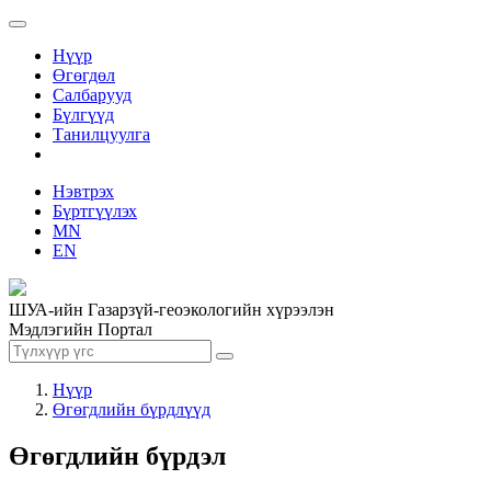
Нүүр
Өгөгдөл
Салбарууд
Бүлгүүд
Танилцуулга
Нэвтрэх
Бүртгүүлэх
MN
EN
ШУА-ийн Газарзүй-геоэкологийн хүрээлэн
Мэдлэгийн Портал
Нүүр
Өгөгдлийн бүрдлүүд
Өгөгдлийн бүрдэл