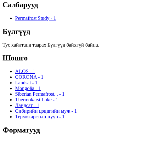
Салбарууд
Permafrost Study
-
1
Бүлгүүд
Тус хайлтанд таарах Бүлгүүд байхгүй байна.
Шошго
ALOS
-
1
CORONA
-
1
Landsat
-
1
Mongolia
-
1
Siberian Permafrost...
-
1
Thermokarst Lake
-
1
Ландсат
-
1
Сибирийн цэвдгийн муж
-
1
Термокарстын нуур
-
1
Форматууд