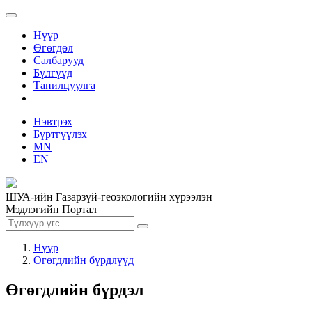
Нүүр
Өгөгдөл
Салбарууд
Бүлгүүд
Танилцуулга
Нэвтрэх
Бүртгүүлэх
MN
EN
ШУА-ийн Газарзүй-геоэкологийн хүрээлэн
Мэдлэгийн Портал
Нүүр
Өгөгдлийн бүрдлүүд
Өгөгдлийн бүрдэл