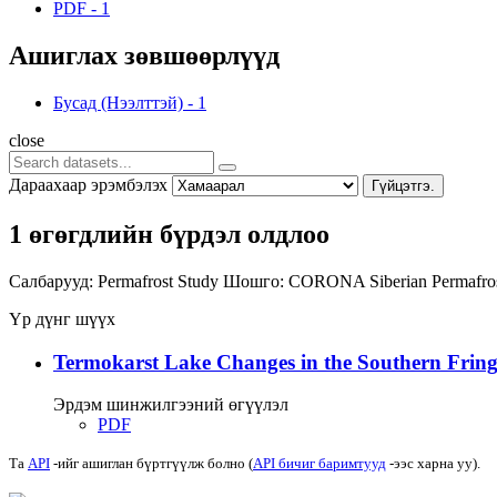
PDF
-
1
Ашиглах зөвшөөрлүүд
Бусад (Нээлттэй)
-
1
close
Дараахаар эрэмбэлэх
Гүйцэтгэ.
1 өгөгдлийн бүрдэл олдлоо
Салбарууд:
Permafrost Study
Шошго:
CORONA
Siberian Permafr
Үр дүнг шүүх
Termokarst Lake Changes in the Southern Fringe
Эрдэм шинжилгээний өгүүлэл
PDF
Та
API
-ийг ашиглан бүртгүүлж болно (
API бичиг баримтууд
-ээс харна уу).