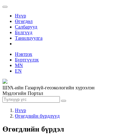
Нүүр
Өгөгдөл
Салбарууд
Бүлгүүд
Танилцуулга
Нэвтрэх
Бүртгүүлэх
MN
EN
ШУА-ийн Газарзүй-геоэкологийн хүрээлэн
Мэдлэгийн Портал
Нүүр
Өгөгдлийн бүрдлүүд
Өгөгдлийн бүрдэл