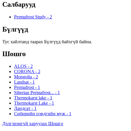
Салбарууд
Permafrost Study
-
2
Бүлгүүд
Тус хайлтанд таарах Бүлгүүд байхгүй байна.
Шошго
ALOS
-
2
CORONA
-
2
Mongolia
-
2
Landsat
-
1
Permafrost
-
1
Siberian Permafrost...
-
1
Thermokarst lake
-
1
Thermokarst Lake
-
1
Ландсат
-
1
Сибирийн цэвдгийн муж
-
1
Дэлгэрэнгүй харуулах Шошго