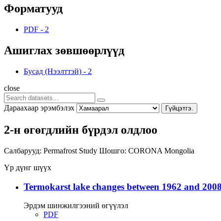
Форматууд
PDF
-
2
Ашиглах зөвшөөрлүүд
Бусад (Нээлттэй)
-
2
close
Дараахаар эрэмбэлэх
Гүйцэтгэ.
2-н өгөгдлийн бүрдэл олдлоо
Салбарууд:
Permafrost Study
Шошго:
CORONA
Mongolia
Үр дүнг шүүх
Termokarst lake changes between 1962 and 2008
Эрдэм шинжилгээний өгүүлэл
PDF