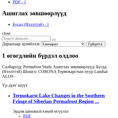
PDF
-
1
Ашиглах зөвшөөрлүүд
Бусад (Нээлттэй)
-
1
close
Дараахаар эрэмбэлэх
Гүйцэтгэ.
1 өгөгдлийн бүрдэл олдлоо
Салбарууд:
Permafrost Study
Ашиглах зөвшөөрлүүд:
Бусад
(Нээлттэй)
Шошго:
CORONA
Термокарстын нуур
Landsat
ALOS
Үр дүнг шүүх
Termokarst Lake Changes in the Southern
Fringe of Siberian Permafrost Region ...
Эрдэм шинжилгээний өгүүлэл
PDF