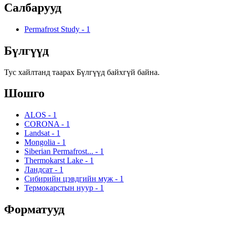
Салбарууд
Permafrost Study
-
1
Бүлгүүд
Тус хайлтанд таарах Бүлгүүд байхгүй байна.
Шошго
ALOS
-
1
CORONA
-
1
Landsat
-
1
Mongolia
-
1
Siberian Permafrost...
-
1
Thermokarst Lake
-
1
Ландсат
-
1
Сибирийн цэвдгийн муж
-
1
Термокарстын нуур
-
1
Форматууд