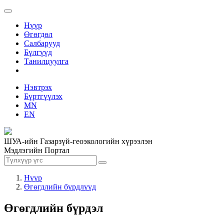
Нүүр
Өгөгдөл
Салбарууд
Бүлгүүд
Танилцуулга
Нэвтрэх
Бүртгүүлэх
MN
EN
ШУА-ийн Газарзүй-геоэкологийн хүрээлэн
Мэдлэгийн Портал
Нүүр
Өгөгдлийн бүрдлүүд
Өгөгдлийн бүрдэл