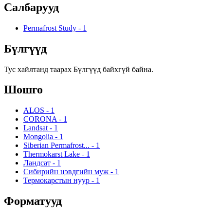
Салбарууд
Permafrost Study
-
1
Бүлгүүд
Тус хайлтанд таарах Бүлгүүд байхгүй байна.
Шошго
ALOS
-
1
CORONA
-
1
Landsat
-
1
Mongolia
-
1
Siberian Permafrost...
-
1
Thermokarst Lake
-
1
Ландсат
-
1
Сибирийн цэвдгийн муж
-
1
Термокарстын нуур
-
1
Форматууд