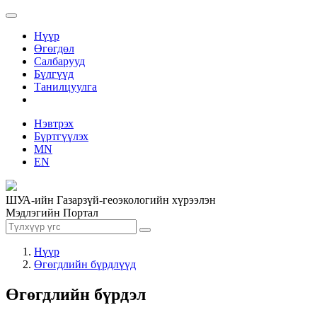
Нүүр
Өгөгдөл
Салбарууд
Бүлгүүд
Танилцуулга
Нэвтрэх
Бүртгүүлэх
MN
EN
ШУА-ийн Газарзүй-геоэкологийн хүрээлэн
Мэдлэгийн Портал
Нүүр
Өгөгдлийн бүрдлүүд
Өгөгдлийн бүрдэл