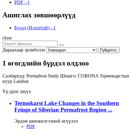
PDF
-
1
Ашиглах зөвшөөрлүүд
Бусад (Нээлттэй)
-
1
close
Дараахаар эрэмбэлэх
Гүйцэтгэ.
1 өгөгдлийн бүрдэл олдлоо
Салбарууд:
Permafrost Study
Шошго:
CORONA
Термокарстын
нуур
Landsat
Үр дүнг шүүх
Termokarst Lake Changes in the Southern
Fringe of Siberian Permafrost Region ...
Эрдэм шинжилгээний өгүүлэл
PDF