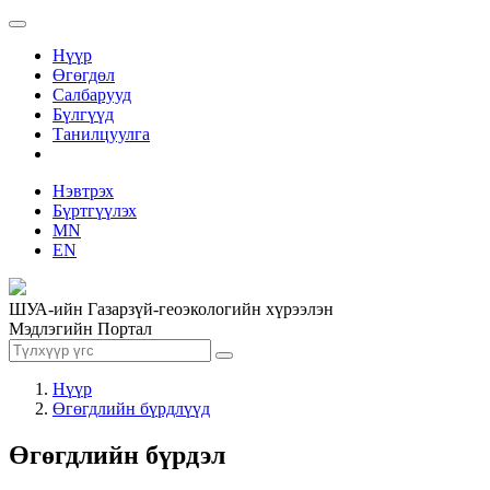
Нүүр
Өгөгдөл
Салбарууд
Бүлгүүд
Танилцуулга
Нэвтрэх
Бүртгүүлэх
MN
EN
ШУА-ийн Газарзүй-геоэкологийн хүрээлэн
Мэдлэгийн Портал
Нүүр
Өгөгдлийн бүрдлүүд
Өгөгдлийн бүрдэл