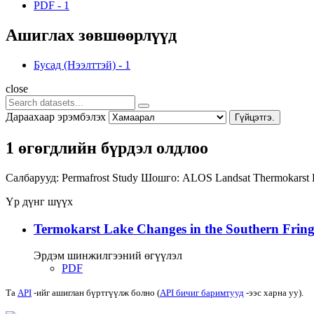
PDF
-
1
Ашиглах зөвшөөрлүүд
Бусад (Нээлттэй)
-
1
close
Дараахаар эрэмбэлэх
Гүйцэтгэ.
1 өгөгдлийн бүрдэл олдлоо
Салбарууд:
Permafrost Study
Шошго:
ALOS
Landsat
Thermokarst 
Үр дүнг шүүх
Termokarst Lake Changes in the Southern Fringe
Эрдэм шинжилгээний өгүүлэл
PDF
Та
API
-ийг ашиглан бүртгүүлж болно (
API бичиг баримтууд
-ээс харна уу).