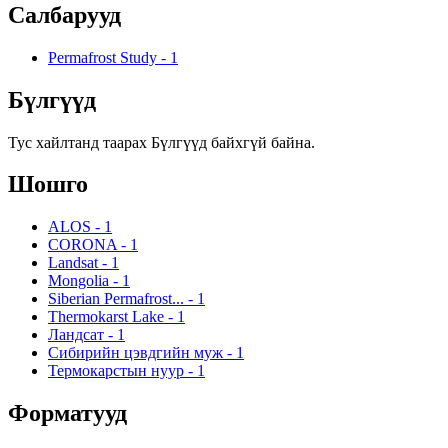
Салбарууд
Permafrost Study
-
1
Бүлгүүд
Тус хайлтанд таарах Бүлгүүд байхгүй байна.
Шошго
ALOS
-
1
CORONA
-
1
Landsat
-
1
Mongolia
-
1
Siberian Permafrost...
-
1
Thermokarst Lake
-
1
Ландсат
-
1
Сибирийн цэвдгийн муж
-
1
Термокарстын нуур
-
1
Форматууд