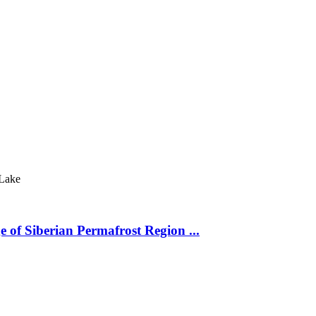
Lake
 of Siberian Permafrost Region ...