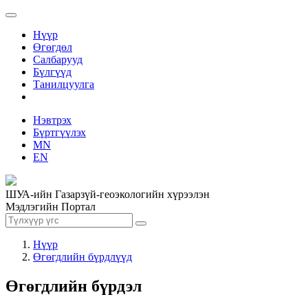
Нүүр
Өгөгдөл
Салбарууд
Бүлгүүд
Танилцуулга
Нэвтрэх
Бүртгүүлэх
MN
EN
ШУА-ийн Газарзүй-геоэкологийн хүрээлэн
Мэдлэгийн Портал
Нүүр
Өгөгдлийн бүрдлүүд
Өгөгдлийн бүрдэл