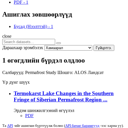
PDF
-
1
Ашиглах зөвшөөрлүүд
Бусад (Нээлттэй)
-
1
close
Дараахаар эрэмбэлэх
Гүйцэтгэ.
1 өгөгдлийн бүрдэл олдлоо
Салбарууд:
Permafrost Study
Шошго:
ALOS
Ландсат
Үр дүнг шүүх
Termokarst Lake Changes in the Southern
Fringe of Siberian Permafrost Region ...
Эрдэм шинжилгээний өгүүлэл
PDF
Та
API
-ийг ашиглан бүртгүүлж болно (
API бичиг баримтууд
-ээс харна уу).