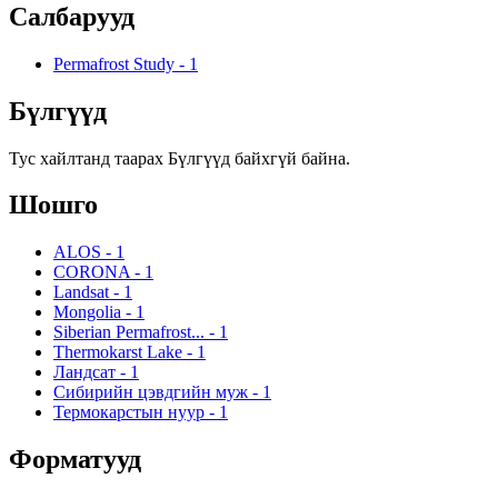
Салбарууд
Permafrost Study
-
1
Бүлгүүд
Тус хайлтанд таарах Бүлгүүд байхгүй байна.
Шошго
ALOS
-
1
CORONA
-
1
Landsat
-
1
Mongolia
-
1
Siberian Permafrost...
-
1
Thermokarst Lake
-
1
Ландсат
-
1
Сибирийн цэвдгийн муж
-
1
Термокарстын нуур
-
1
Форматууд