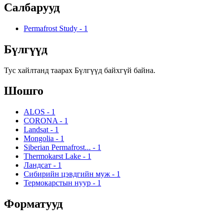
Салбарууд
Permafrost Study
-
1
Бүлгүүд
Тус хайлтанд таарах Бүлгүүд байхгүй байна.
Шошго
ALOS
-
1
CORONA
-
1
Landsat
-
1
Mongolia
-
1
Siberian Permafrost...
-
1
Thermokarst Lake
-
1
Ландсат
-
1
Сибирийн цэвдгийн муж
-
1
Термокарстын нуур
-
1
Форматууд