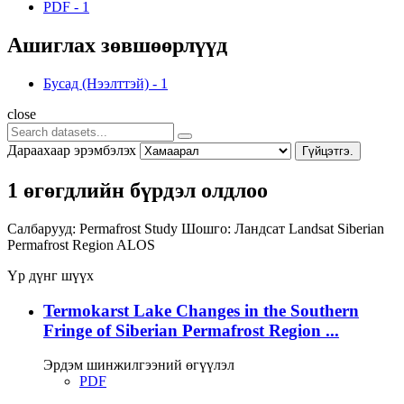
PDF
-
1
Ашиглах зөвшөөрлүүд
Бусад (Нээлттэй)
-
1
close
Дараахаар эрэмбэлэх
Гүйцэтгэ.
1 өгөгдлийн бүрдэл олдлоо
Салбарууд:
Permafrost Study
Шошго:
Ландсат
Landsat
Siberian
Permafrost Region
ALOS
Үр дүнг шүүх
Termokarst Lake Changes in the Southern
Fringe of Siberian Permafrost Region ...
Эрдэм шинжилгээний өгүүлэл
PDF