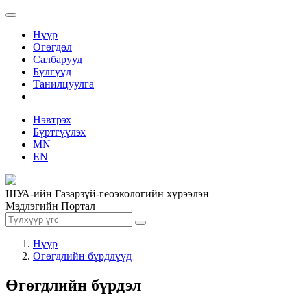
Нүүр
Өгөгдөл
Салбарууд
Бүлгүүд
Танилцуулга
Нэвтрэх
Бүртгүүлэх
MN
EN
ШУА-ийн Газарзүй-геоэкологийн хүрээлэн
Мэдлэгийн Портал
Нүүр
Өгөгдлийн бүрдлүүд
Өгөгдлийн бүрдэл