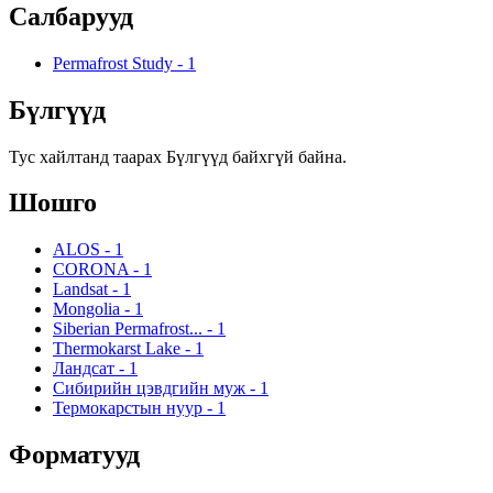
Салбарууд
Permafrost Study
-
1
Бүлгүүд
Тус хайлтанд таарах Бүлгүүд байхгүй байна.
Шошго
ALOS
-
1
CORONA
-
1
Landsat
-
1
Mongolia
-
1
Siberian Permafrost...
-
1
Thermokarst Lake
-
1
Ландсат
-
1
Сибирийн цэвдгийн муж
-
1
Термокарстын нуур
-
1
Форматууд