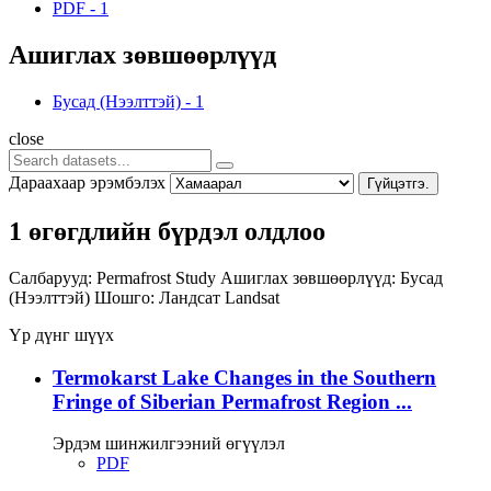
PDF
-
1
Ашиглах зөвшөөрлүүд
Бусад (Нээлттэй)
-
1
close
Дараахаар эрэмбэлэх
Гүйцэтгэ.
1 өгөгдлийн бүрдэл олдлоо
Салбарууд:
Permafrost Study
Ашиглах зөвшөөрлүүд:
Бусад
(Нээлттэй)
Шошго:
Ландсат
Landsat
Үр дүнг шүүх
Termokarst Lake Changes in the Southern
Fringe of Siberian Permafrost Region ...
Эрдэм шинжилгээний өгүүлэл
PDF