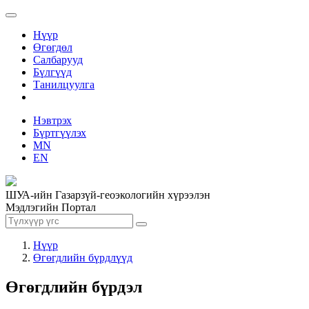
Нүүр
Өгөгдөл
Салбарууд
Бүлгүүд
Танилцуулга
Нэвтрэх
Бүртгүүлэх
MN
EN
ШУА-ийн Газарзүй-геоэкологийн хүрээлэн
Мэдлэгийн Портал
Нүүр
Өгөгдлийн бүрдлүүд
Өгөгдлийн бүрдэл