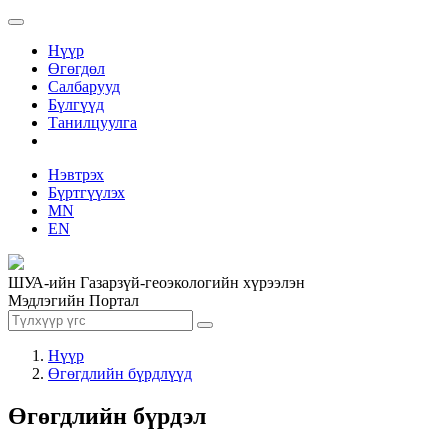
Нүүр
Өгөгдөл
Салбарууд
Бүлгүүд
Танилцуулга
Нэвтрэх
Бүртгүүлэх
MN
EN
ШУА-ийн Газарзүй-геоэкологийн хүрээлэн
Мэдлэгийн Портал
Нүүр
Өгөгдлийн бүрдлүүд
Өгөгдлийн бүрдэл