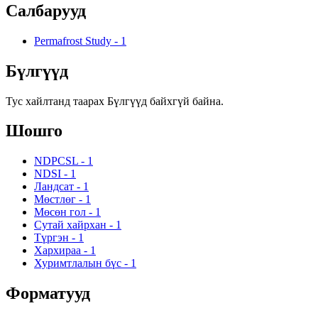
Салбарууд
Permafrost Study
-
1
Бүлгүүд
Тус хайлтанд таарах Бүлгүүд байхгүй байна.
Шошго
NDPCSL
-
1
NDSI
-
1
Ландсат
-
1
Мөстлөг
-
1
Мөсөн гол
-
1
Сутай хайрхан
-
1
Түргэн
-
1
Хархираа
-
1
Хуримтлалын бүс
-
1
Форматууд