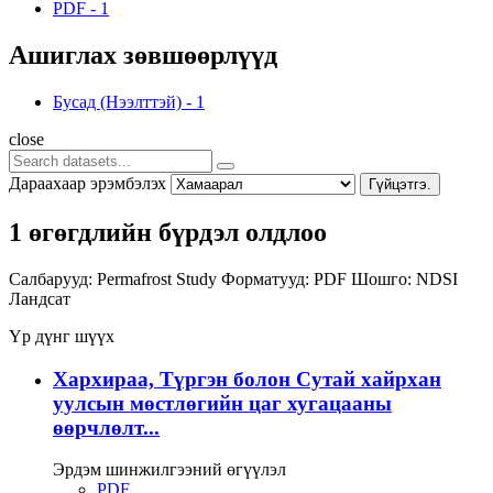
PDF
-
1
Ашиглах зөвшөөрлүүд
Бусад (Нээлттэй)
-
1
close
Дараахаар эрэмбэлэх
Гүйцэтгэ.
1 өгөгдлийн бүрдэл олдлоо
Салбарууд:
Permafrost Study
Форматууд:
PDF
Шошго:
NDSI
Ландсат
Үр дүнг шүүх
Хархираа, Түргэн болон Сутай хайрхан
уулсын мөстлөгийн цаг хугацааны
өөрчлөлт...
Эрдэм шинжилгээний өгүүлэл
PDF