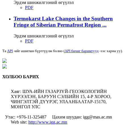
Эрдэм шинжилгээний өгүүлэл
PDF
Termokarst Lake Changes in the Southern
Fringe of Siberian Permafrost Region ...
Эрдэм шинжилгээний өгүүлэл
PDF
Та
API
-ийг ашиглан бүртгүүлж болно (
API бичиг баримтууд
-ээс харна уу).
ХОЛБОО БАРИХ
Хаяг: ШУА-ИЙН ГАЗАРЗҮЙ-ГЕОЭКОЛОГИЙН
ХҮРЭЭЛЭН, БАРУУН СЭЛБИЙН 15, 4-Р ХОРОО,
ЧИНГЭЛТЭЙ ДҮҮРЭГ, УЛААНБААТАР-15170,
МОНГОЛ УЛС
Утас: +976-11-325487
Цахим шуудан: igg@mas.ac.mn
Web site:
http://www.igg.ac.mn