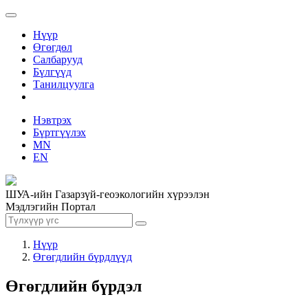
Нүүр
Өгөгдөл
Салбарууд
Бүлгүүд
Танилцуулга
Нэвтрэх
Бүртгүүлэх
MN
EN
ШУА-ийн Газарзүй-геоэкологийн хүрээлэн
Мэдлэгийн Портал
Нүүр
Өгөгдлийн бүрдлүүд
Өгөгдлийн бүрдэл