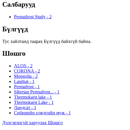
Салбарууд
Permafrost Study
-
2
Бүлгүүд
Тус хайлтанд таарах Бүлгүүд байхгүй байна.
Шошго
ALOS
-
2
CORONA
-
2
Mongolia
-
2
Landsat
-
1
Permafrost
-
1
Siberian Permafrost...
-
1
Thermokarst lake
-
1
Thermokarst Lake
-
1
Ландсат
-
1
Сибирийн цэвдгийн муж
-
1
Дэлгэрэнгүй харуулах Шошго