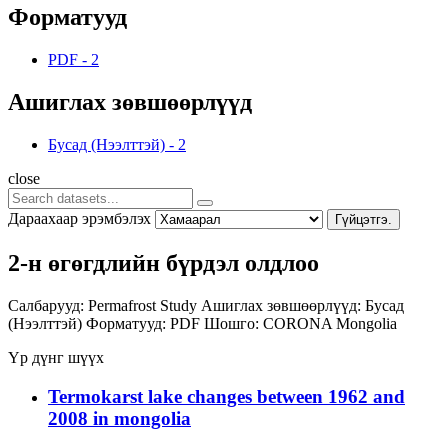
Форматууд
PDF
-
2
Ашиглах зөвшөөрлүүд
Бусад (Нээлттэй)
-
2
close
Дараахаар эрэмбэлэх
Гүйцэтгэ.
2-н өгөгдлийн бүрдэл олдлоо
Салбарууд:
Permafrost Study
Ашиглах зөвшөөрлүүд:
Бусад
(Нээлттэй)
Форматууд:
PDF
Шошго:
CORONA
Mongolia
Үр дүнг шүүх
Termokarst lake changes between 1962 and
2008 in mongolia