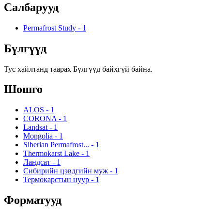
Салбарууд
Permafrost Study
-
1
Бүлгүүд
Тус хайлтанд таарах Бүлгүүд байхгүй байна.
Шошго
ALOS
-
1
CORONA
-
1
Landsat
-
1
Mongolia
-
1
Siberian Permafrost...
-
1
Thermokarst Lake
-
1
Ландсат
-
1
Сибирийн цэвдгийн муж
-
1
Термокарстын нуур
-
1
Форматууд