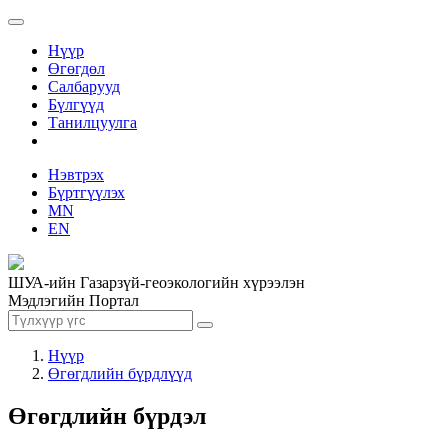
Нүүр
Өгөгдөл
Салбарууд
Бүлгүүд
Танилцуулга
Нэвтрэх
Бүртгүүлэх
MN
EN
ШУА-ийн Газарзүй-геоэкологийн хүрээлэн
Мэдлэгийн Портал
Нүүр
Өгөгдлийн бүрдлүүд
Өгөгдлийн бүрдэл