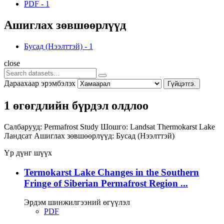
PDF
-
1
Ашиглах зөвшөөрлүүд
Бусад (Нээлттэй)
-
1
close
Дараахаар эрэмбэлэх
Гүйцэтгэ.
1 өгөгдлийн бүрдэл олдлоо
Салбарууд:
Permafrost Study
Шошго:
Landsat
Thermokarst Lake
Ландсат
Ашиглах зөвшөөрлүүд:
Бусад (Нээлттэй)
Үр дүнг шүүх
Termokarst Lake Changes in the Southern
Fringe of Siberian Permafrost Region ...
Эрдэм шинжилгээний өгүүлэл
PDF