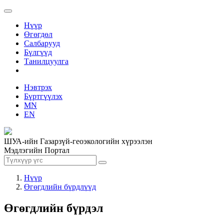
Нүүр
Өгөгдөл
Салбарууд
Бүлгүүд
Танилцуулга
Нэвтрэх
Бүртгүүлэх
MN
EN
ШУА-ийн Газарзүй-геоэкологийн хүрээлэн
Мэдлэгийн Портал
Нүүр
Өгөгдлийн бүрдлүүд
Өгөгдлийн бүрдэл