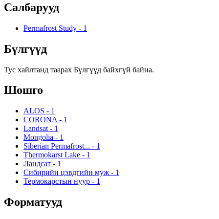
Салбарууд
Permafrost Study
-
1
Бүлгүүд
Тус хайлтанд таарах Бүлгүүд байхгүй байна.
Шошго
ALOS
-
1
CORONA
-
1
Landsat
-
1
Mongolia
-
1
Siberian Permafrost...
-
1
Thermokarst Lake
-
1
Ландсат
-
1
Сибирийн цэвдгийн муж
-
1
Термокарстын нуур
-
1
Форматууд