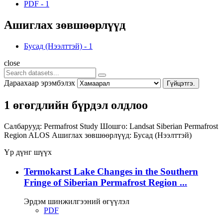
PDF
-
1
Ашиглах зөвшөөрлүүд
Бусад (Нээлттэй)
-
1
close
Дараахаар эрэмбэлэх
Гүйцэтгэ.
1 өгөгдлийн бүрдэл олдлоо
Салбарууд:
Permafrost Study
Шошго:
Landsat
Siberian Permafrost
Region
ALOS
Ашиглах зөвшөөрлүүд:
Бусад (Нээлттэй)
Үр дүнг шүүх
Termokarst Lake Changes in the Southern
Fringe of Siberian Permafrost Region ...
Эрдэм шинжилгээний өгүүлэл
PDF