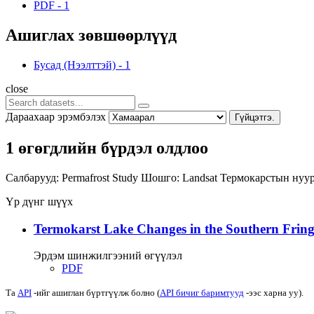
PDF
-
1
Ашиглах зөвшөөрлүүд
Бусад (Нээлттэй)
-
1
close
Дараахаар эрэмбэлэх
Гүйцэтгэ.
1 өгөгдлийн бүрдэл олдлоо
Салбарууд:
Permafrost Study
Шошго:
Landsat
Термокарстын нуу
Үр дүнг шүүх
Termokarst Lake Changes in the Southern Fringe
Эрдэм шинжилгээний өгүүлэл
PDF
Та
API
-ийг ашиглан бүртгүүлж болно (
API бичиг баримтууд
-ээс харна уу).