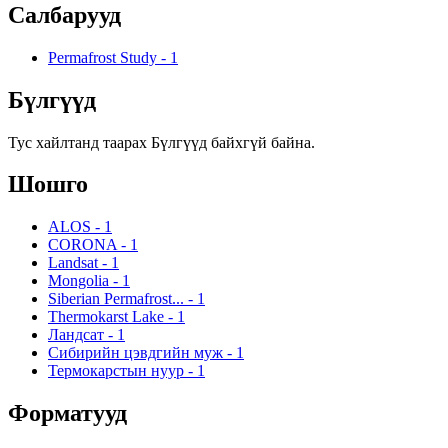
Салбарууд
Permafrost Study
-
1
Бүлгүүд
Тус хайлтанд таарах Бүлгүүд байхгүй байна.
Шошго
ALOS
-
1
CORONA
-
1
Landsat
-
1
Mongolia
-
1
Siberian Permafrost...
-
1
Thermokarst Lake
-
1
Ландсат
-
1
Сибирийн цэвдгийн муж
-
1
Термокарстын нуур
-
1
Форматууд