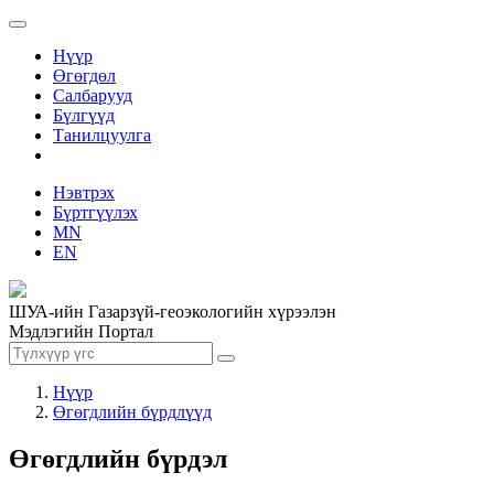
Нүүр
Өгөгдөл
Салбарууд
Бүлгүүд
Танилцуулга
Нэвтрэх
Бүртгүүлэх
MN
EN
ШУА-ийн Газарзүй-геоэкологийн хүрээлэн
Мэдлэгийн Портал
Нүүр
Өгөгдлийн бүрдлүүд
Өгөгдлийн бүрдэл