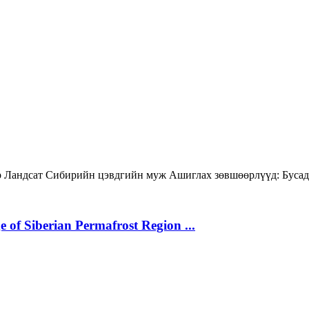
р
Ландсат
Сибирийн цэвдгийн муж
Ашиглах зөвшөөрлүүд:
Бусад
 of Siberian Permafrost Region ...